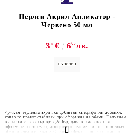
Перлен Акрил Апликатор -
Червено 50 мл
3
€
6
06
лв.
10
НАЛИЧЕН
<p>Към перления акрил са добавени специфични добавки,
които го правят стабилен при оформяне на обеми. Напълнен
в апликатор с остър връх,&nbsp; дава възможност за
оформяне на контури, декоративни елементи, които остават
обемни след изсъхване. Особено ефектен при създаване на