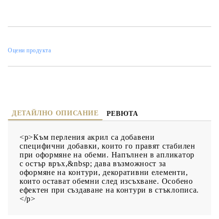
контури в стъклописа.</p>
Оцени продукта
ДЕТАЙЛНО ОПИСАНИЕ
РЕВЮТА
<p>Към перления акрил са добавени
специфични добавки, които го правят стабилен
при оформяне на обеми. Напълнен в апликатор
с остър връх,&nbsp; дава възможност за
оформяне на контури, декоративни елементи,
които остават обемни след изсъхване. Особено
ефектен при създаване на контури в стъклописа.
</p>