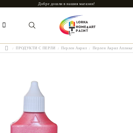
Добре дошли в нашия магазин!
ПРОДУКТИ С ПЕРЛИ
Перлен Акрил
Перлен Акрил Апликат