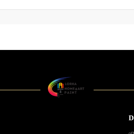
CERNELURI 
PIGMENTI
D
of