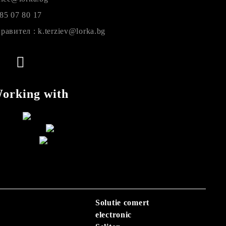
85 07 80 17
равител : k.terziev@lorka.bg
orking with
Solutie comert
electronic