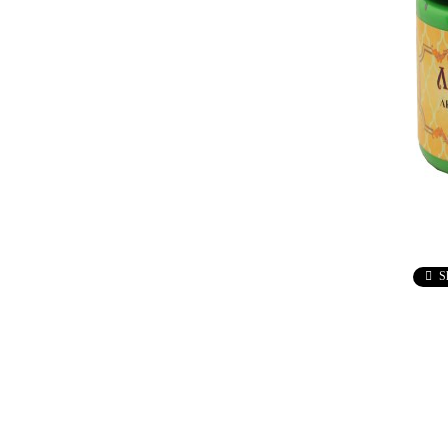
DECOUPAGE
antique w
RELIEF - CUART
neutral wa
RELIEF - VELVET
PASTA DE MODEL
RAFAELO PASTA
TRAVERTINO
ZĂPADA ARTIFICIALĂ
PASTA DE BETON
ADEZIVI
PIESE T
S
ELASTIC
Adeziv pentru decoupage
Lipici universal
ELEMENTE DIN MDF
INSTRUM