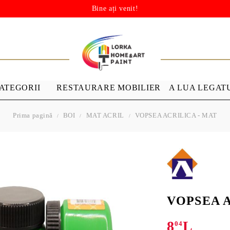
Bine ați venit!
ATEGORII
RESTAURARE MOBILIER
A LUA LEGAT
Prima pagină
BOI
MAT ACRIL
VOPSEA ACRILICA - MAT
ȘABLOANE
MEDIUMS A
GROUND
 ploaie
ȘABLONE DE
ÎNLOCUIRE
 (acrilic cu PU)
VOPSEA A
8
L
NTICĂ
RESTAURARE
04