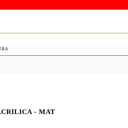
URA
ND
PRODUSE PERLE
Vopsea acrilică cu perle
CRILICA - MAT
MATERIALE DE