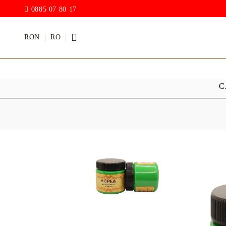
0885 07 80 17
RON
RO
C
BOI
LACURI
MAT ACRIL
Picaturi de
Lac hibrid
Vopsea cu Cretă
vopsea acrilică lucioasă
ELASTIC ACRILIC
PASTE DE
CEARĂ A