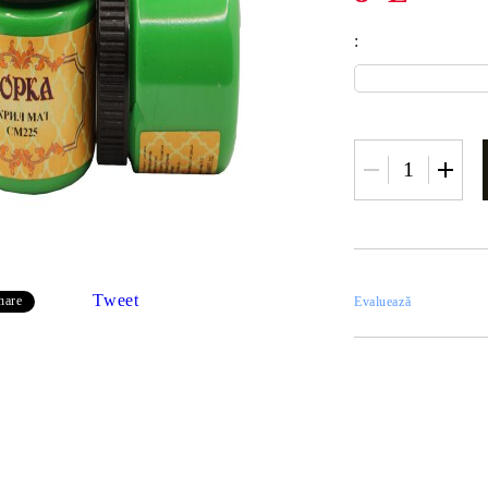
MOBILIER
axes
:
x
URNATE
CONTURURI
Tweet
hare
Evaluează
E
ENTE
CATALOGS
UMPLUTURI