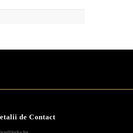
SI
SHOPPING VOUCHER
etalii de Contact
fice@lorka.bg