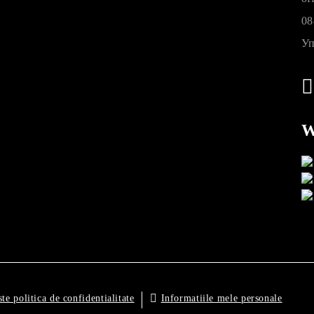
08
Уп
W
Informatiile mele personale
ste politica de confidentialitate