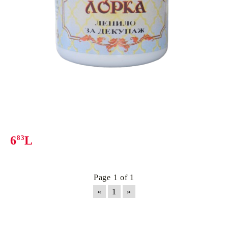
6
83
L
Page 1 of 1
«
1
»