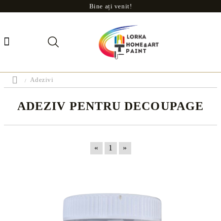
Bine ați venit!
Adezivi
ADEZIV PENTRU DECOUPAGE
«
1
»