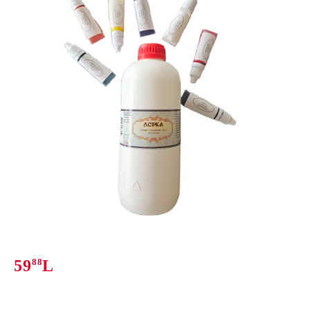
59
88
L