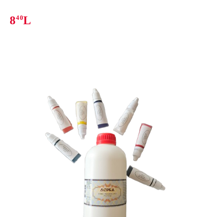
8
40
L