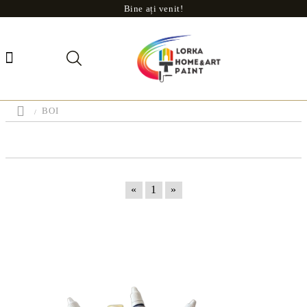
Bine ați venit!
BOI
«
1
»