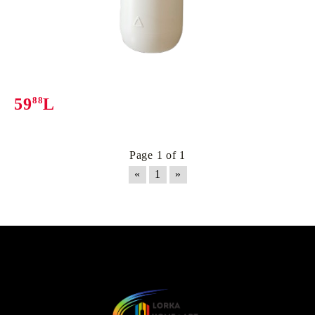
59
88
L
Page 1 of 1
«
1
»