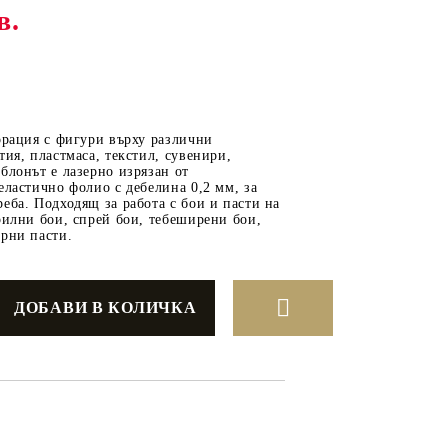
в.
ОТ
МАТЕРИАЛИ ЗА
ОТЛИВАНЕ
орация с фигури върху различни
СИЛИКОНОВИ
тия, пластмаса, текстил, сувенири,
блонът е лазерно изрязан от
МОЛДОВЕ
еластично фолио с дебелина 0,2 мм, за
еба. Подходящ за работа с бои и пасти на
ДЕКОРАТИН
рилни бои, спрей бои, тебеширени бои,
рни пасти.
СИЛИКОН
ТЕЧЕН КАМЪК
КЕРАМИЧНА ПУДРА
АКРИЛЕН ЧИПС
Гипсо-Керамична смес
ЕПОКСИДНА СМОЛА
РЕТРО ОБКОВ