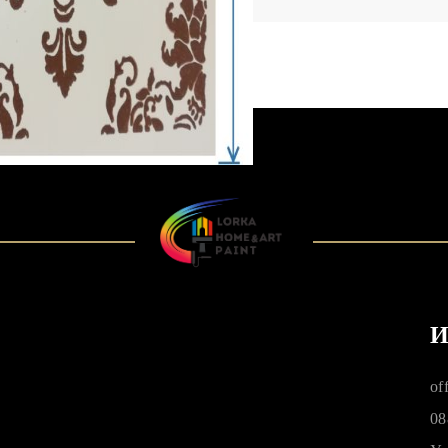
И
of
08