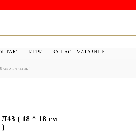
ОНТАКТ
ИГРИ
ЗА НАС
МАГАЗИНИ
 см отпечатък )
 ГРУНД
ПРОДУКТИ С ПЕРЛИ
 МЕДИУМ
Перлен Акрил
ХАР
ПЯСЪЧНА ПЕРЛА
3 ( 18 * 18 см
 )