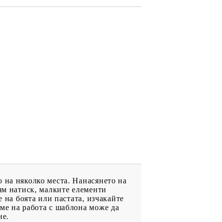
ДРУГИ
ВАУЧЕР ЗА
ПАЗАРУВАНЕ
ФИГУРКИ
 на няколко места. Нанасянето на
лям натиск, малките елементи
е на боята или пастата, изчакайте
ме на работа с шаблона може да
не.