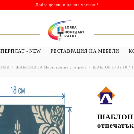
Добре дошли в нашия магазин!
ШПЕРПЛАТ - NEW
РЕСТАВРАЦИЯ НА МЕБЕЛИ
К
ЛОНИ
ШАБЛОНИ ЗА Многократна употреба
ШАБЛОН Л43 ( 18 * 18
НИ
ШАБЛОНИ
МЕДИУМИ И
Я - ЛАКОВЕ
ШАБЛОНИ ЗА
ПРОЗРАЧЕН
 Капки
Многократна употреба
МЕДИУМ ЗА
 Лак ( Акрил с
Мандали
GESSO
Дебели шаблони
ШАБЛОН Л4
ТЕКСТИЛНИ
отпечатък
ШАБЛОНИ