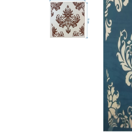
Ebru / Marbling (
Рисуване върху вода )
ПАСТИ ЗА ДЕКУПАЖ
АНТИЧНИ
ВАКСИ
РЕЛЕФ - КВАРЦ
Антични 
РЕЛЕФ - КАДИФЕ
НЕУТРА
ПАСТА ЗА ШАБЛОНИ
ПАСТА РАФАЕЛО
ТРАВЕРТИНО
ИЗКУСТВЕН СНЯГ
БЕТОН ПАСТА
ТЕКСТУРНИ ПАСТИ
ЛЕПИЛА ЗА
ОТЛИВКИ