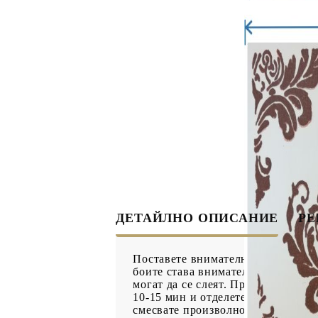
ДЕКУПАЖ
ДЕКОРАТ
ЛЕПИЛО ЗА
ДЕКУПАЖ
ЗМЕЙСКА ПЛЮНКА
ЕЛЕМЕНТИ ОТ МДФ
ИНСТРУ
S
ПРОДУКТИ В
КОЛЕДНИ
ПРОМОЦИЯ
БРОШУРИ
ДЕТАЙЛНО ОПИСАНИЕ
Р
БРОШУРИ
Поставете внимателно шаблона вър
КАТАЛОГ АРТ
боите става внимателно с полусух
МАТЕРИАЛИ
могат да се слеят. При ползване н
10-15 мин и отделете внимателно 
смесвате произволно цветовете, к