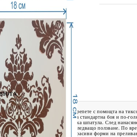
ИН
МЕНТИ
КАТАЛОЗИ
ПЪЛНИТЕЛИ
Tweet
hare
 ПРОДУКТИ
ПРЕОЦЕНЕНИ СТОКИ
МАСТИЛА И
ПИГМЕНТИ
ЕВЮТА
ху готовата повърхност и го закрепете с помощта на тиксо
а четка или гъба. При ползване на стандартна боя и по-го
а паста за шаблони работете с малка шпатула. След нанасян
шаблона. Измийте го веднага за следващо ползване. По вре
оито нанасяте, за получаване на красиви форми на прелива