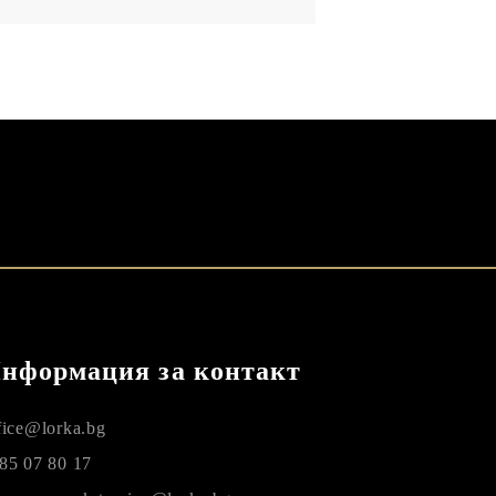
нформация за контакт
fice@lorka.bg
85 07 80 17