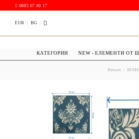
0885 07 80 17
EUR
BG
КАТЕГОРИИ
NEW - ЕЛЕМЕНТИ ОТ 
Начало
ШАБ
БОИ
ПРОЗРАЧ
ПОКРИТИ
АКРИЛ МАТ
Дъждовни
BODY ART / БОЯ ЗА
Хибриден
ТЯЛО
ПУ )
ТЕБЕШИРЕНИ БОИ
Фирнис
АКРИЛ ГЛАНЦ
АКРИЛ ЕЛАСТИК