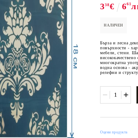
3
€
6
61
л
38
НАЛИЧЕН
 ПАСТИ И
РЕСТАВРАЦИЯ НА
ЕЛЕМЕНТИ 
МЕБЕЛИ
ШПЕРПЛАТ
Бърза и лесна дек
Вакси
повърхности - хар
мебели, стени. Ша
ЛНА ВАКСА
висококачествено 
многократна употр
водна основа - ак
релефни и структу
Оцени продукта
 ОТ
КАДИФЕ КОНТУР
БАЙЦ