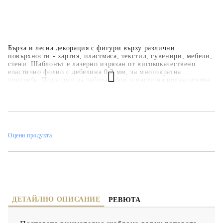
Бърза и лесна декорация с фигури върху различни
повърхности - хартия, пластмаса, текстил, сувенири, мебели,
стени. Шаблонът е лазерно изрязан от висококачествено
еластично фолио с дебелина 0,2 мм, за многократна
употреба. Подходящ за работа с бои и пасти на водна основа
- акрилни бои, спрей бои, тебеширени бои, релефни и
структурни пасти.
Оцени продукта
ДЕТАЙЛНО ОПИСАНИЕ
РЕВЮТА