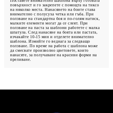
Поставете внимателно шаблона върху готовата
повърхност и го закрепете с помощта на тиксо
на няколко места. Нанасянето на боите става
внимателно с полусуха четка или гъба. При
ползване на стандартна боя и по-голям натиск,
малките елементи могат да се слеят. При
ползване на паста за шаблони работете с малка
шпатула. След нанасяне на боята или пастата,
изчакайте 10-15 мин и отделете внимателно
шаблона. Измийте го веднага за следващо
ползване. По време на работа с шаблона може
да смесвате произволно цветовете, които
нанасяте, за получаване на красиви форми на
преливане.