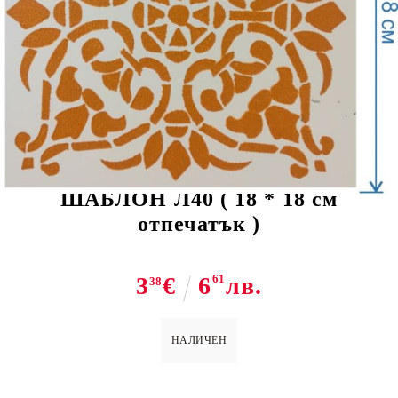
Tweet
Share
ШАБЛОН Л40 ( 18 * 18 см
отпечатък )
3
€
6
61
лв.
38
НАЛИЧЕН