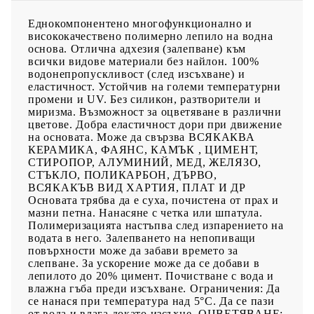
СЪХРАНЕНИЕ: в добре затворени опаковки над 0°С. Да се
пази от замръзване. ВНИМАНИЕ: след ползване почистете
добре с влажна гъба ръбовете на опаковката и капачката. В
Еднокомпонентено многофункционално и
противен случай двете залепват здраво и трудно се отварят за
висококачествено полимерно лепило на водна
следващо ползване. БЕЗОПАСНОСТ: продуктът е на водна
основа. Отлична адхезия (залепване) към
основа и е екологично чист. По време на работа и
всички видове материали без найлон. 100%
експлоатация не отделя никакви вредни вещества.
водонепропускливост (след изсъхване) и
Почистването на инструментите става с вода.
еластичност. Устойчив на големи температурни
промени и UV. Без силикон, разтворители и
миризма. Възможност за оцветяване в различни
цветове. Добра еластичност дори при движение
на основата. Може да свързва ВСЯКАКВА
КЕРАМИКА, ФАЯНС, КАМЪК , ЦИМЕНТ,
СТИРОПОР, АЛУМИНИЙ, МЕД, ЖЕЛЯЗО,
СТЪКЛО, ПОЛИКАРБОН, ДЪРВО,
ВСЯКАКЪВ ВИД ХАРТИЯ, ПЛАТ И ДР
Основата трябва да е суха, почистена от прах и
мазни петна. Нанасяне с четка или шпатула.
Полимеризацията настъпва след изпарението на
водата в него. Залепването на непопиващи
повърхности може да забави времето за
слепване. За ускорение може да се добави в
лепилото до 20% цимент. Почистване с вода и
влажна гъба преди изсъхване. Ограничения: Да
се нанася при температура над 5°С. Да се пази
от вода и влага докато изсъхне. ОЦВЕТЯВАНЕ: