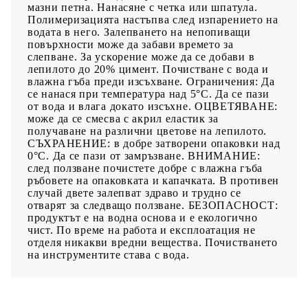
мазни петна. Нанасяне с четка или шпатула.
Полимеризацията настъпва след изпарението на
водата в него. Залепването на непопиващи
повърхности може да забави времето за
слепване. За ускорение може да се добави в
лепилото до 20% цимент. Почистване с вода и
влажна гъба преди изсъхване. Ограничения: Да
се нанася при температура над 5°С. Да се пази
от вода и влага докато изсъхне. ОЦВЕТЯВАНЕ:
може да се смесва с акрил еластик за
получаване на различни цветове на лепилото.
СЪХРАНЕНИЕ: в добре затворени опаковки над
0°С. Да се пази от замръзване. ВНИМАНИЕ:
след ползване почистете добре с влажна гъба
ръбовете на опаковката и капачката. В противен
случай двете залепват здраво и трудно се
отварят за следващо ползване. БЕЗОПАСНОСТ:
продуктът е на водна основа и е екологично
чист. По време на работа и експлоатация не
отделя никакви вредни вещества. Почистването
на инструментите става с вода.