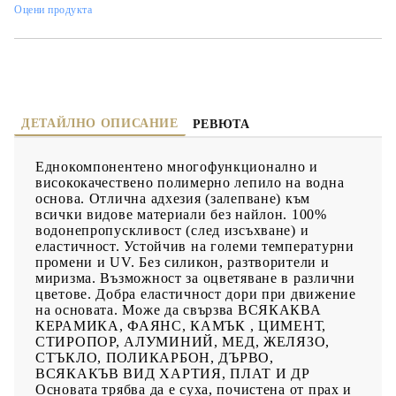
суха, почистена от прах и мазни петна. Нанасяне с четка или
Оцени продукта
шпатула. Полимеризацията настъпва след изпарението на
водата в него. Залепването на непопиващи повърхности може
да забави времето за слепване. За ускорение може да се
добави в лепилото до 20% цимент. Почистване с вода и
влажна гъба преди изсъхване. Ограничения: Да се нанася при
температура над 5°С. Да се пази от вода и влага докато
изсъхне. ОЦВЕТЯВАНЕ: може да се смесва с акрил еластик за
получаване на различни цветове на лепилото.
ДЕТАЙЛНО ОПИСАНИЕ
РЕВЮТА
СЪХРАНЕНИЕ: в добре затворени опаковки над 0°С. Да се
пази от замръзване. ВНИМАНИЕ: след ползване почистете
добре с влажна гъба ръбовете на опаковката и капачката. В
Еднокомпонентено многофункционално и
противен случай двете залепват здраво и трудно се отварят за
висококачествено полимерно лепило на водна
следващо ползване. БЕЗОПАСНОСТ: продуктът е на водна
основа. Отлична адхезия (залепване) към
основа и е екологично чист. По време на работа и
всички видове материали без найлон. 100%
експлоатация не отделя никакви вредни вещества.
водонепропускливост (след изсъхване) и
Почистването на инструментите става с вода.
еластичност. Устойчив на големи температурни
промени и UV. Без силикон, разтворители и
миризма. Възможност за оцветяване в различни
цветове. Добра еластичност дори при движение
на основата. Може да свързва ВСЯКАКВА
КЕРАМИКА, ФАЯНС, КАМЪК , ЦИМЕНТ,
СТИРОПОР, АЛУМИНИЙ, МЕД, ЖЕЛЯЗО,
СТЪКЛО, ПОЛИКАРБОН, ДЪРВО,
ВСЯКАКЪВ ВИД ХАРТИЯ, ПЛАТ И ДР
Основата трябва да е суха, почистена от прах и