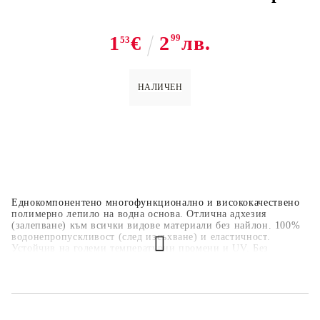
1
€
2
99
лв.
53
НАЛИЧЕН
Еднокомпонентено многофункционално и висококачествено
полимерно лепило на водна основа. Отлична адхезия
(залепване) към всички видове материали без найлон. 100%
водонепропускливост (след изсъхване) и еластичност.
Устойчив на големи температурни промени и UV. Без
силикон, разтворители и миризма. Възможност за оцветяване
в различни цветове. Добра еластичност дори при движение
на основата. Може да свързва ВСЯКАКВА КЕРАМИКА,
ФАЯНС, КАМЪК , ЦИМЕНТ, СТИРОПОР, АЛУМИНИЙ,
МЕД, ЖЕЛЯЗО, СТЪКЛО, ПОЛИКАРБОН, ДЪРВО,
ВСЯКАКЪВ ВИД ХАРТИЯ, ПЛАТ И ДР Основата трябва да е