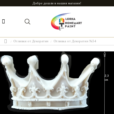
Добре дошли в нашия магазин!
Отливки от Декоратин
Отливка от Декоратин №54