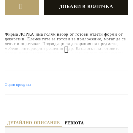
Фирма ЛОРКА има голям набор от готови отлети форми от
декоратин. Елементите за готови за приложение, могат да се
лепят и оцветяват. Подходящи за декорация на предмети,
мебели, интериорни решения и др. Каталогът на готовите
форми непрекъснато се обновява в зависимост от търсенето.
Оцени продукта
ДЕТАЙЛНО ОПИСАНИЕ
РЕВЮТА