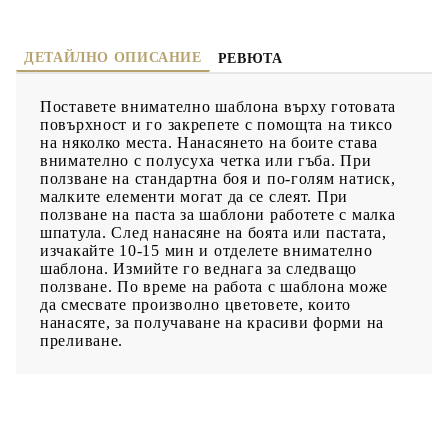
ДЕТАЙЛНО ОПИСАНИЕ
РЕВЮТА
Поставете внимателно шаблона върху готовата
повърхност и го закрепете с помощта на тиксо
на няколко места. Нанасянето на боите става
внимателно с полусуха четка или гъба. При
ползване на стандартна боя и по-голям натиск,
малките елементи могат да се слеят. При
ползване на паста за шаблони работете с малка
шпатула. След нанасяне на боята или пастата,
изчакайте 10-15 мин и отделете внимателно
шаблона. Измийте го веднага за следващо
ползване. По време на работа с шаблона може
да смесвате произволно цветовете, които
нанасяте, за получаване на красиви форми на
преливане.