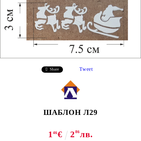
Tweet
Share
ШАБЛОН Л29
1
€
2
86
лв.
46