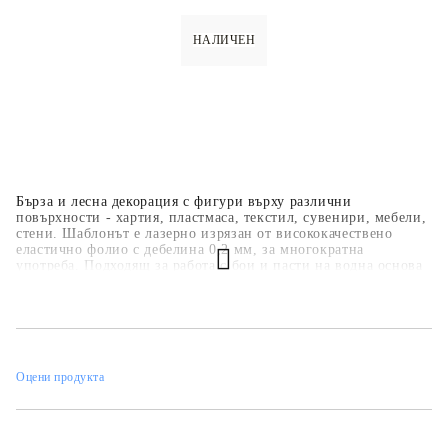
НАЛИЧЕН
Бърза и лесна декорация с фигури върху различни
повърхности - хартия, пластмаса, текстил, сувенири, мебели,
стени. Шаблонът е лазерно изрязан от висококачествено
еластично фолио с дебелина 0,2 мм, за многократна
употреба. Подходящ за работа с бои и пасти на водна основа
- акрилни бои, спрей бои, тебеширени бои, релефни и
структурни пасти.
Оцени продукта