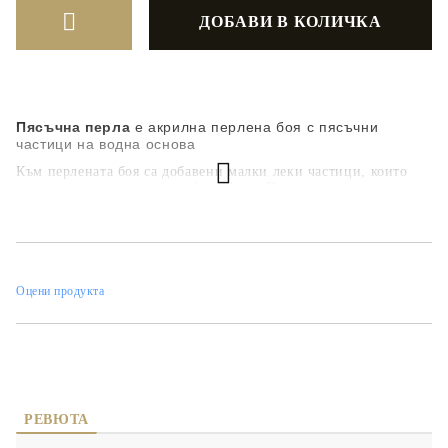
Пясъчна перла
е акрилна перлена боя с пясъчни
частици на водна основа
Към перлената боя са добавени малки леки частици, които
предават неповторим релефен ефект. Подходяща за
получаване на декоративни ефекти в картини, интериорни
решения и хоби изделия. Готова за употреба. Освен
основните цветове се приемат поръчки с цветове по заявка
на клиента.
Оцени продукта
РЕВЮТА