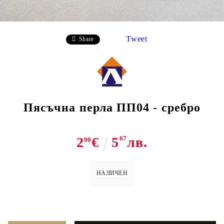
Tweet
Share
Пясъчна перла ПП04 - сребро
2
€
5
67
лв.
90
НАЛИЧЕН