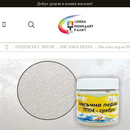
Добре дошли в нашия магазин!
ПРОДУКТИ С ПЕРЛИ
ПЯСЪЧНА ПЕРЛА
Пясъчна перла П