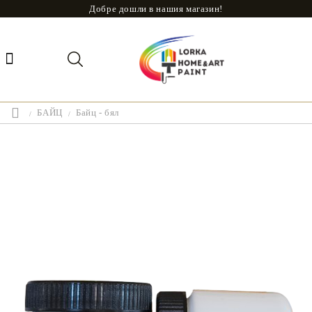
Добре дошли в нашия магазин!
БАЙЦ
Байц - бял