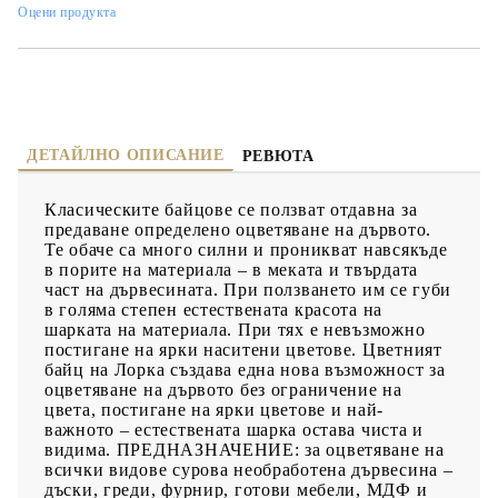
Оцени продукта
ДЕТАЙЛНО ОПИСАНИЕ
РЕВЮТА
Класическите байцове се ползват отдавна за
предаване определено оцветяване на дървото.
Те обаче са много силни и проникват навсякъде
в порите на материала – в меката и твърдата
част на дървесината. При ползването им се губи
в голяма степен естествената красота на
шарката на материала. При тях е невъзможно
постигане на ярки наситени цветове. Цветният
байц на Лорка създава една нова възможност за
оцветяване на дървото без ограничение на
цвета, постигане на ярки цветове и най-
важното – естествената шарка остава чиста и
видима. ПРЕДНАЗНАЧЕНИЕ: за оцветяване на
всички видове сурова необработена дървесина –
дъски, греди, фурнир, готови мебели, МДФ и