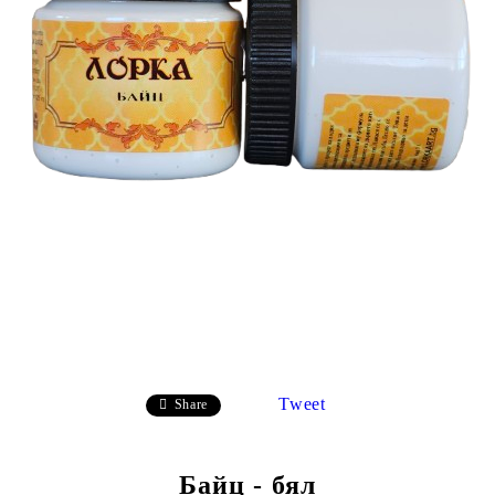
Tweet
Share
Байц - бял