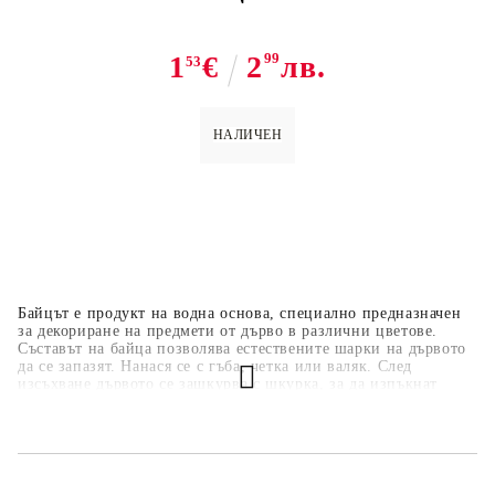
1
€
2
99
лв.
53
НАЛИЧЕН
Байцът е продукт на водна основа, специално предназначен
за декориране на предмети от дърво в различни цветове.
Съставът на байца позволява естествените шарки на дървото
да се запазят. Нанася се с гъба, четка или валяк. След
изсъхване дървото се зашкурва с шкурка, за да изпъкнат
шарките.