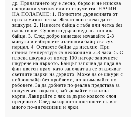
др. Прилагането му е лесно, бързо и не изисква
специални умения или инструменти. НАЧИН
НА ПОЛАГАНЕ: 1. Почистете дървесината от
прах и мазни петна. Желателно е леко да се
зашкури. 2. Нанесeте байца с гъба или четка без
наслагване. Суровото дърво веднага попива
байца. 3. След добро нанасяне изчакайте 2-3
минути и избършете излишния байц със сух
парцал. 4. Оставете байца да изсъхне. При
стайна температура са необходими 2-3 часа. 5. С
плоска шкурка от номер 100 нагоре започнете
шкурене на дървото. Байцът започва да пада на
фин цветен прах, като започват да се открояват
светлите шарки на дървото. Може да се шкури с
виброшлайф без проблеми, но внимавайте по
ръбовете. За да добиете по-реална представа за
получената окраска, забърсвайте с влажна
кърпа. Лакирайте с лак за дърво колкото слоя
прецените. След лакирането цветовете стават
много по-интензивни и ярки.