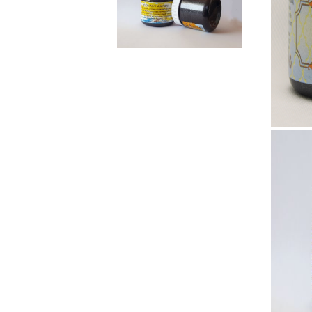
Ebru / Marbling (
Рисуване върху вода )
ПАСТИ ЗА ДЕКУПАЖ
АНТИЧНИ
ВАКСИ
РЕЛЕФ - КВАРЦ
Антични 
РЕЛЕФ - КАДИФЕ
НЕУТРА
ПАСТА ЗА ШАБЛОНИ
ПАСТА РАФАЕЛО
ТРАВЕРТИНО
ИЗКУСТВЕН СНЯГ
БЕТОН ПАСТА
ТЕКСТУРНИ ПАСТИ
ЛЕПИЛА ЗА
ОТЛИВКИ