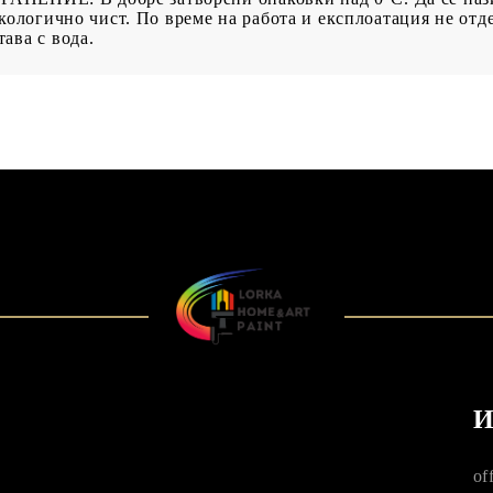
екологично чист. По време на работа и експлоатация не отд
ава с вода.
И
of