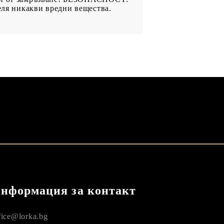
еля никакви вредни вещества.
нформация за контакт
fice@lorka.bg