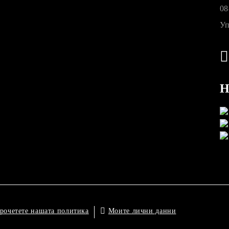
08
Уп
Н
Моите лични данни
рочетете нашата политика