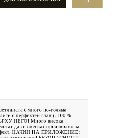
ДРУГИ
ВАУЧЕР ЗА
ПАЗАРУВАНЕ
ФИГУРКИ
етлината с много по-голяма
рлите с перфектен гланц. 100 %
ВЪРХУ НЕГО! Много висока
могат да се смесват произволно за
лен ефект. НАЧИН НА ПРИЛОЖЕНИЕ:
ази от замръзване! БЕЗОПАСНОСТ: