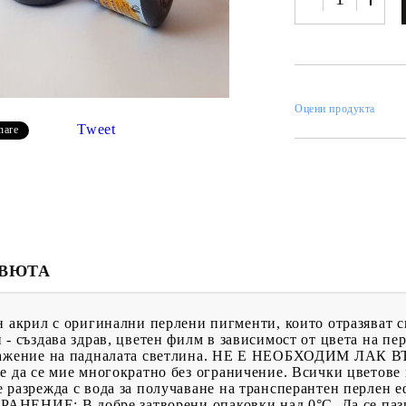
ИН
Оцени продукта
Tweet
hare
МЕНТИ
КАТАЛОЗИ
ПЪЛНИТЕЛИ
 ПРОДУКТИ
ПРЕОЦЕНЕНИ СТОКИ
МАСТИЛА И
ПИГМЕНТИ
ЕВЮТА
ил с оригинални перлени пигменти, които отразяват св
 - създава здрав, цветен филм в зависимост от цвета на пе
отражение на падналата светлина. НЕ Е НЕОБХОДИМ ЛАК 
е да се мие многократно без ограничение. Всички цветове 
се разрежда с вода за получаване на трансперантен пер
ЪХРАНЕНИЕ: В добре затворени опаковки над 0°С. Да се п