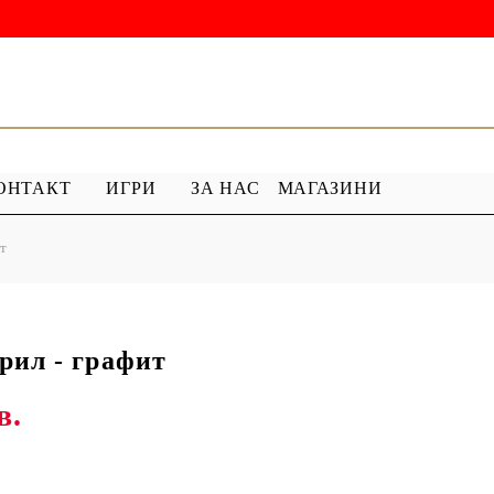
ОНТАКТ
ИГРИ
ЗА НАС
МАГАЗИНИ
ит
 ГРУНД
ПРОДУКТИ С ПЕРЛИ
 МЕДИУМ
Перлен Акрил
ХАР
ПЯСЪЧНА ПЕРЛА
рил - графит
в.