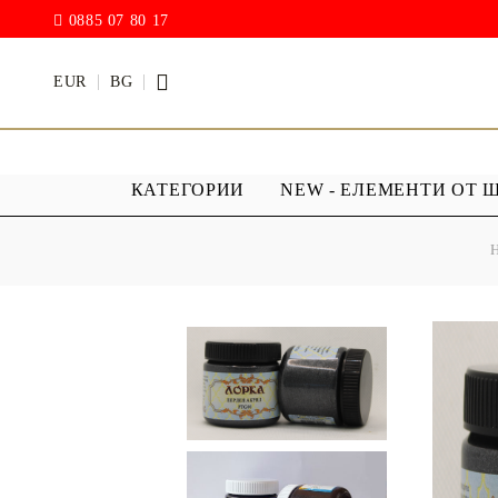
0885 07 80 17
EUR
BG
КАТЕГОРИИ
NEW - ЕЛЕМЕНТИ ОТ 
БОИ
ПРОЗРАЧ
ПОКРИТИ
АКРИЛ МАТ
Дъждовни
BODY ART / БОЯ ЗА
Хибриден
ТЯЛО
ПУ )
ТЕБЕШИРЕНИ БОИ
Фирнис
АКРИЛ ГЛАНЦ
АКРИЛ ЕЛАСТИК