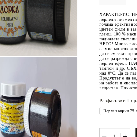
ХАРАКТЕРИСТИКИ:
перлени пигменти,
голяма ефективнос
 ПАСТИ И
РЕСТАВРАЦИЯ НА
ЕЛЕМЕНТИ 
цветен филм в зав
гланц. 100 % наси
МЕБЕЛИ
ШПЕРПЛАТ
падналата светл
НЕГО! Много висо
Вакси
се мие многократн
да се смесват про
ЛНА ВАКСА
да се разрежда с 
перлен ефект. Н
тампон и др. СЪХ
над 0°С. Да се п
Продуктът е на во
на работа и експл
вещества. Почиств
Разфасoвки Пер
 ОТ
КАДИФЕ КОНТУР
БАЙЦ