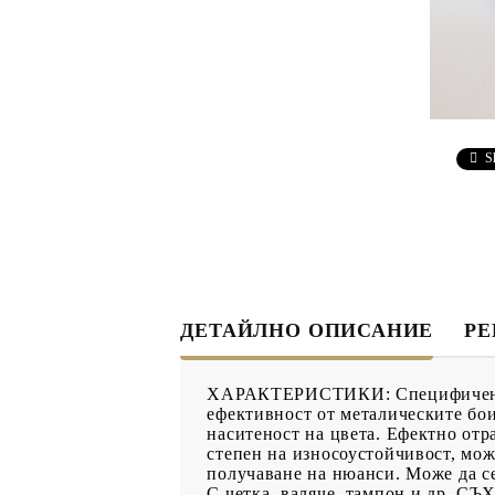
ДЕКУПАЖ
ДЕКОРАТ
ЛЕПИЛО ЗА
ДЕКУПАЖ
ЗМЕЙСКА ПЛЮНКА
S
ЕЛЕМЕНТИ ОТ МДФ
ИНСТРУ
ПРОДУКТИ В
КОЛЕДНИ
ПРОМОЦИЯ
БРОШУРИ
ДЕТАЙЛНО ОПИСАНИЕ
Р
БРОШУРИ
ХАРАКТЕРИСТИКИ: Специфичен акр
КАТАЛОГ АРТ
ефективност от металическите бои
наситеност на цвета. Ефектно 
МАТЕРИАЛИ
степен на износоустойчивост, мож
получаване на нюанси. Може да 
С четка, валяче, тампон и др. С