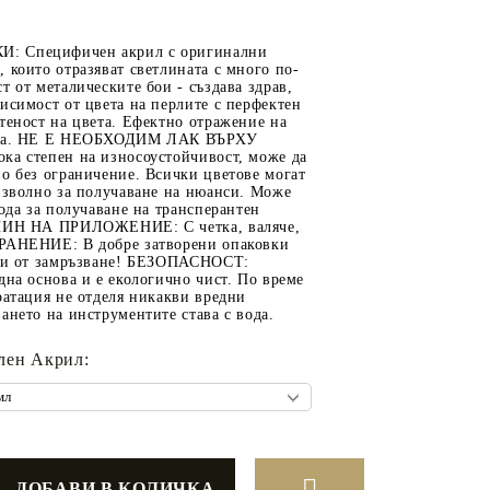
 Специфичен акрил с оригинални
 които отразяват светлината с много по-
т от металическите бои - създава здрав,
ОТ
МАТЕРИАЛИ ЗА
исимост от цвета на перлите с перфектен
теност на цвета. Ефектно отражение на
ОТЛИВАНЕ
ина. НЕ Е НЕОБХОДИМ ЛАК ВЪРХУ
ка степен на износоустойчивост, може да
СИЛИКОНОВИ
о без ограничение. Всички цветове могат
изволно за получаване на нюанси. Може
МОЛДОВЕ
вода за получаване на трансперантен
АЧИН НА ПРИЛОЖЕНИЕ: С четка, валяче,
ДЕКОРАТИН
РАНЕНИЕ: В добре затворени опаковки
СИЛИКОН
ази от замръзване! БЕЗОПАСНОСТ:
дна основа и е екологично чист. По време
ТЕЧЕН КАМЪК
оатация не отделя никакви вредни
ането на инструментите става с вода.
КЕРАМИЧНА ПУДРА
АКРИЛЕН ЧИПС
лен Акрил:
Гипсо-Керамична смес
ЕПОКСИДНА СМОЛА
РЕТРО ОБКОВ