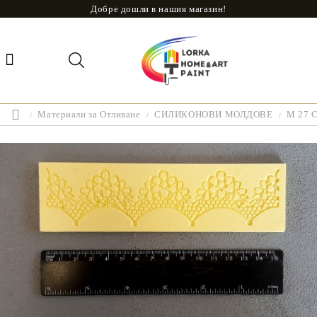
Добре дошли в нашия магазин!
Материали за Отливане
СИЛИКОНОВИ МОЛДОВЕ
M 27 С