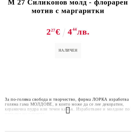
M 27 Силиконов молд - флорарен
мотив с маргаритки
2
€
4
44
лв.
27
НАЛИЧЕН
За по-голяма свобода и творчество, фирма ЛОРКА изработва
голяма гама МОЛДОВЕ, в които може да се лее декоратин,
керамична пудра или течен камък. Изработваме и молдове по
поръчка на клиента.