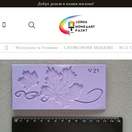
Добре дошли в нашия магазин!
Материали за Отливане
СИЛИКОНОВИ МОЛДОВЕ
M 21 С