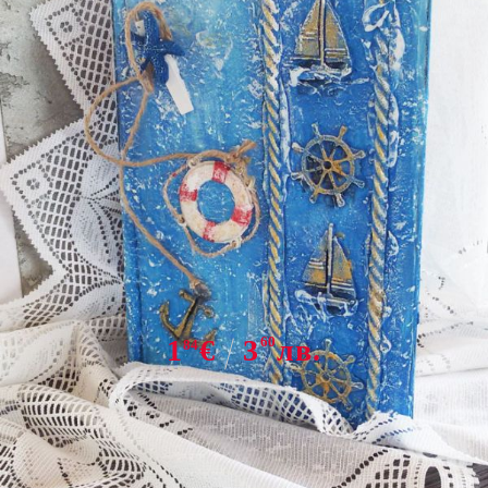
Tweet
Share
M 142 Силиконов молд - котва,
лодка, рул
1
€
3
60
лв.
84
НАЛИЧЕН