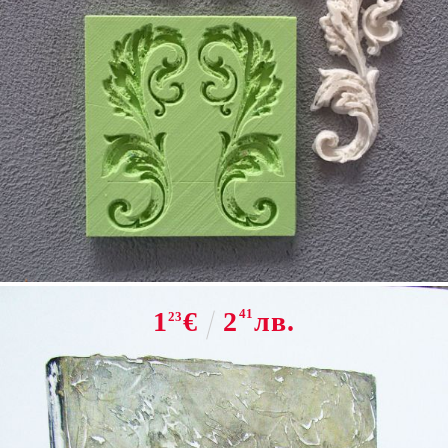
Tweet
Share
M 10 Силиконов молд - флорален
мотив
1
€
2
41
лв.
23
НАЛИЧЕН