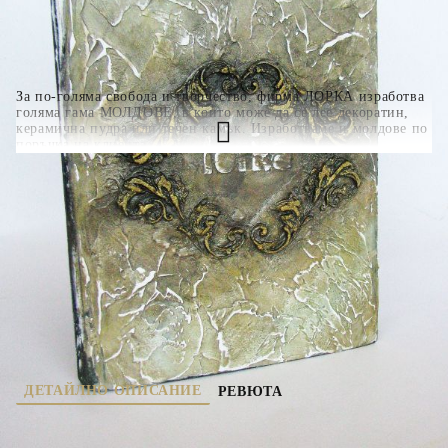
За по-голяма свобода и творчество, фирма ЛОРКА изработва
голяма гама МОЛДОВЕ, в които може да се лее декоратин,
керамична пудра или течен камък. Изработваме и молдове по
поръчка на клиента.
( 1 )
Оцени продукта
ДЕТАЙЛНО ОПИСАНИЕ
РЕВЮТА
За по-голяма свобода и творчество, фирма