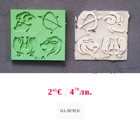
Tweet
Share
M 11 Силиконов молд - зодии
2
€
4
79
лв.
45
НАЛИЧЕН