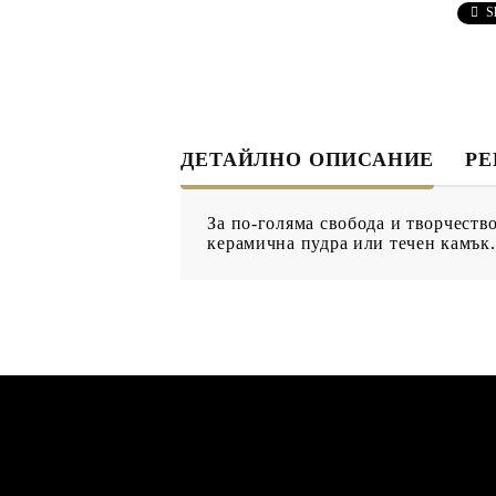
ДЕКУПАЖ
ДЕКОРАТ
S
ЛЕПИЛО ЗА
ДЕКУПАЖ
ЗМЕЙСКА ПЛЮНКА
ДЕТАЙЛНО ОПИСАНИЕ
Р
ЕЛЕМЕНТИ ОТ МДФ
ИНСТРУ
За по-голяма свобода и творчест
ПРОДУКТИ В
КОЛЕДНИ
керамична пудра или течен камък.
ПРОМОЦИЯ
БРОШУРИ
БРОШУРИ
КАТАЛОГ АРТ
МАТЕРИАЛИ