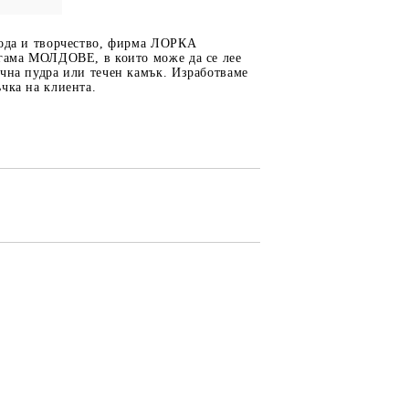
бода и творчество, фирма ЛОРКА
 гама МОЛДОВЕ, в които може да се лее
чна пудра или течен камък. Изработваме
ОТ
МАТЕРИАЛИ ЗА
чка на клиента.
ОТЛИВАНЕ
СИЛИКОНОВИ
МОЛДОВЕ
ДЕКОРАТИН
СИЛИКОН
ТЕЧЕН КАМЪК
КЕРАМИЧНА ПУДРА
АКРИЛЕН ЧИПС
Гипсо-Керамична смес
ЕПОКСИДНА СМОЛА
РЕТРО ОБКОВ