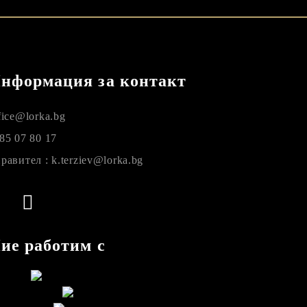
нформация за контакт
fice@lorka.bg
85 07 80 17
равител : k.terziev@lorka.bg
ие работим с