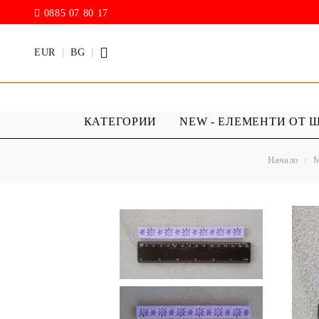
0885 07 80 17
EUR
BG
КАТЕГОРИИ
NEW - ЕЛЕМЕНТИ ОТ 
Начало
М
БОИ
ПРОЗРАЧ
ПОКРИТИ
АКРИЛ МАТ
Дъждовни
BODY ART / БОЯ ЗА
Хибриден
ТЯЛО
ПУ )
ТЕБЕШИРЕНИ БОИ
Фирнис
АКРИЛ ГЛАНЦ
АКРИЛ ЕЛАСТИК