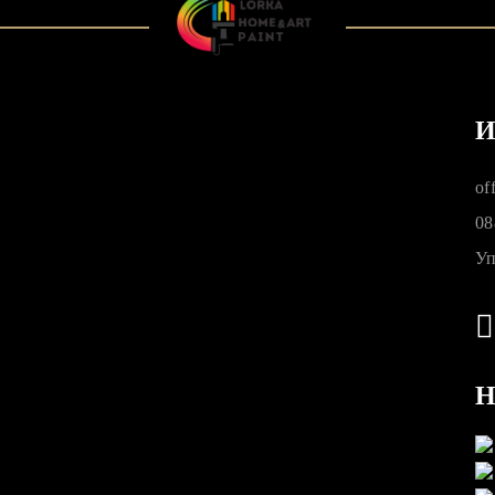
И
of
08
Уп
Н