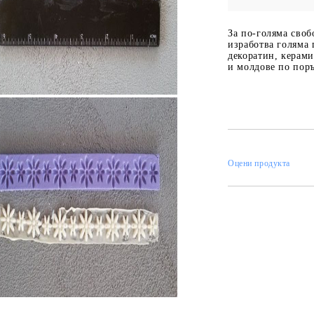
За по-голяма сво
изработва голяма
декоратин, керами
 ПАСТИ И
РЕСТАВРАЦИЯ НА
ЕЛЕМЕНТИ 
и молдове по поръ
МЕБЕЛИ
ШПЕРПЛАТ
Вакси
ЛНА ВАКСА
Оцени продукта
 ОТ
КАДИФЕ КОНТУР
БАЙЦ