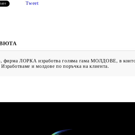
ИН
Tweet
hare
ЕВЮТА
МЕНТИ
КАТАЛОЗИ
ПЪЛНИТЕЛИ
во, фирма ЛОРКА изработва голяма гама МОЛДОВЕ, в които 
 ПРОДУКТИ
ПРЕОЦЕНЕНИ СТОКИ
МАСТИЛА И
 Изработваме и молдове по поръчка на клиента.
ПИГМЕНТИ