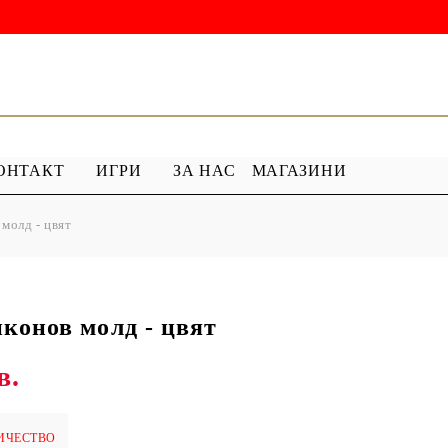
ОНТАКТ
ИГРИ
ЗА НАС
МАГАЗИНИ
молд - цвят
 ГРУНД
ПРОДУКТИ С ПЕРЛИ
 МЕДИУМ
Перлен Акрил
ХАР
ПЯСЪЧНА ПЕРЛА
конов молд - цвят
в.
ИЧЕСТВО