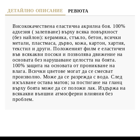
ДЕТАЙЛНО ОПИСАНИЕ
РЕВЮТА
Висококачествена еластична акрилна боя. 100%
адхезия ( залепване) върху всяка повърхност
(без найлон): керамика, стъкло, бетон, всички
метали, пластмаса, дърво, кожа, картон, хартия,
текстил и други. Положеният филм е еластичен
във всякакви посоки и позволява движение на
основата без нарушаване целостта на боята.
100% защита на основата от проникване на
влага. Всички цветове могат да се смесват
произволно. Може да се разрежда с вода. След
изсъхване остава матов; за постигане на гланц
върху боята може да се положи лак. Издържа на
всякакви външни атмосферни влияния без
проблем.