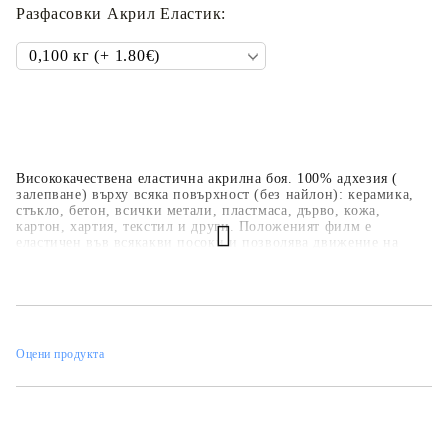
Разфасовки Акрил Еластик:
Висококачествена еластична акрилна боя. 100% адхезия (
залепване) върху всяка повърхност (без найлон): керамика,
стъкло, бетон, всички метали, пластмаса, дърво, кожа,
картон, хартия, текстил и други. Положеният филм е
еластичен във всякакви посоки и позволява движение на
основата без нарушаване целостта на боята. 100% защита на
основата от проникване на влага. Всички цветове могат да се
смесват произволно. Може да се разрежда с вода. След
изсъхване остава матов; за постигане на гланц върху боята
може да се положи лак. Издържа на всякакви външни
атмосферни влияния без проблем.
Оцени продукта