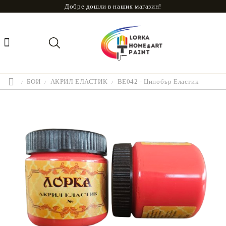
Добре дошли в нашия магазин!
БОИ
АКРИЛ ЕЛАСТИК
ВЕ042 - Цинобър Еластик