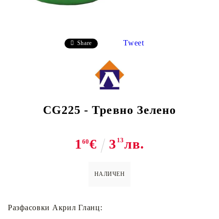
Tweet
Share
CG225 - Тревно Зелено
1
€
3
13
лв.
60
НАЛИЧЕН
Разфасoвки Акрил Гланц: