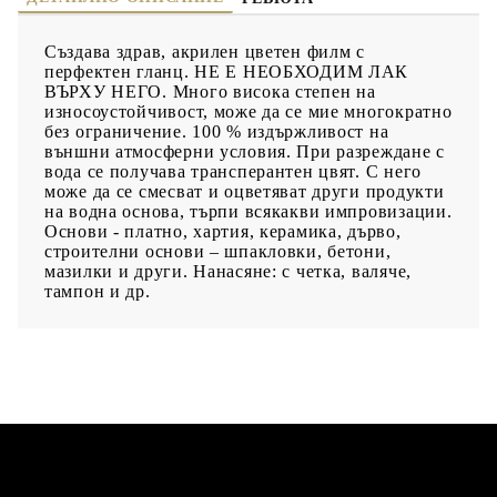
Създава здрав, акрилен цветен филм с
перфектен гланц. НЕ Е НЕОБХОДИМ ЛАК
ВЪРХУ НЕГО. Много висока степен на
износоустойчивост, може да се мие многократно
без ограничение. 100 % издържливост на
външни атмосферни условия. При разреждане с
вода се получава трансперантен цвят. С него
може да се смесват и оцветяват други продукти
на водна основа, търпи всякакви импровизации.
Основи - платно, хартия, керамика, дърво,
строителни основи – шпакловки, бетони,
мазилки и други. Нанасяне: с четка, валяче,
тампон и др.