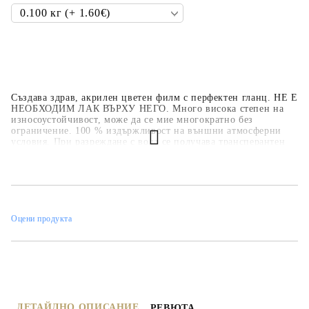
Създава здрав, акрилен цветен филм с перфектен гланц. НЕ Е
НЕОБХОДИМ ЛАК ВЪРХУ НЕГО. Много висока степен на
износоустойчивост, може да се мие многократно без
ограничение. 100 % издържливост на външни атмосферни
условия. При разреждане с вода се получава трансперантен
цвят. С него може да се смесват и оцветяват други продукти
на водна основа, търпи всякакви импровизации. Основи -
платно, хартия, керамика, дърво, строителни основи –
шпакловки, бетони, мазилки и други. Нанасяне: с четка,
валяче, тампон и др.
Оцени продукта
ДЕТАЙЛНО ОПИСАНИЕ
РЕВЮТА