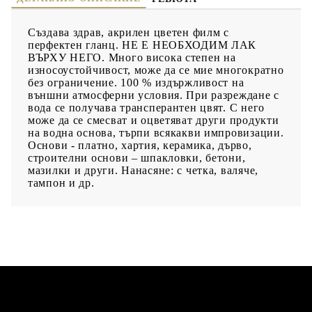
Създава здрав, акрилен цветен филм с
перфектен гланц. НЕ Е НЕОБХОДИМ ЛАК
ВЪРХУ НЕГО. Много висока степен на
износоустойчивост, може да се мие многократно
без ограничение. 100 % издържливост на
външни атмосферни условия. При разреждане с
вода се получава трансперантен цвят. С него
може да се смесват и оцветяват други продукти
на водна основа, търпи всякакви импровизации.
Основи - платно, хартия, керамика, дърво,
строителни основи – шпакловки, бетони,
мазилки и други. Нанасяне: с четка, валяче,
тампон и др.