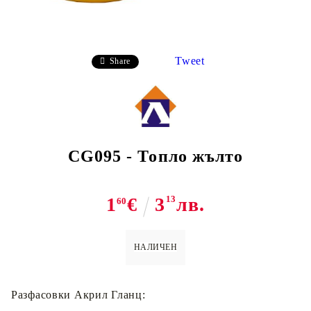
Tweet
Share
CG095 - Топло жълто
1
€
3
13
лв.
60
НАЛИЧЕН
Разфасoвки Акрил Гланц: