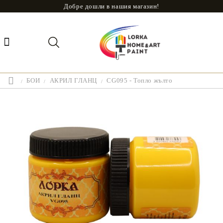
Добре дошли в нашия магазин!
БОИ
АКРИЛ ГЛАНЦ
CG095 - Топло жълто