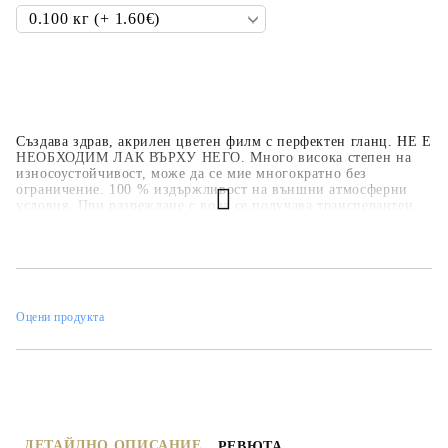
Създава здрав, акрилен цветен филм с перфектен гланц. НЕ Е
НЕОБХОДИМ ЛАК ВЪРХУ НЕГО. Много висока степен на
износоустойчивост, може да се мие многократно без
ограничение. 100 % издържливост на външни атмосферни
условия. При разреждане с вода се получава трансперантен
цвят. С него може да се смесват и оцветяват други продукти
на водна основа, търпи всякакви импровизации. Основи -
платно, хартия, керамика, дърво, строителни основи –
шпакловки, бетони, мазилки и други. Нанасяне: с четка,
валяче, тампон и др.
Оцени продукта
ДЕТАЙЛНО ОПИСАНИЕ
РЕВЮТА