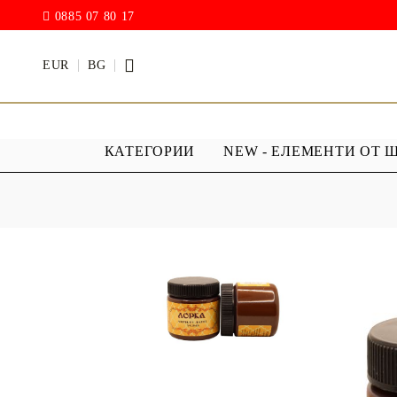
0885 07 80 17
EUR
BG
КАТЕГОРИИ
NEW - ЕЛЕМЕНТИ ОТ 
БОИ
ПРОЗРАЧ
ПОКРИТИ
АКРИЛ МАТ
Дъждовни
BODY ART / БОЯ ЗА
Хибриден
ТЯЛО
ПУ )
ТЕБЕШИРЕНИ БОИ
Фирнис
АКРИЛ ГЛАНЦ
АКРИЛ ЕЛАСТИК