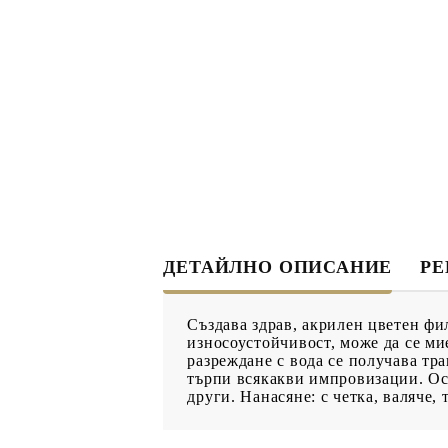
ДЕКУПАЖ
ДЕКОРАТ
ЛЕПИЛО ЗА
ДЕКУПАЖ
ЗМЕЙСКА ПЛЮНКА
ЕЛЕМЕНТИ ОТ МДФ
ИНСТРУ
ПРОДУКТИ В
КОЛЕДНИ
ПРОМОЦИЯ
ДЕТАЙЛНО ОПИСАНИЕ
Р
БРОШУРИ
Създава здрав, акрилен цветен 
БРОШУРИ
износоустойчивост, може да се м
разреждане с вода се получава тра
КАТАЛОГ АРТ
търпи всякакви импровизации. Осн
МАТЕРИАЛИ
други. Нанасяне: с четка, валяче, 