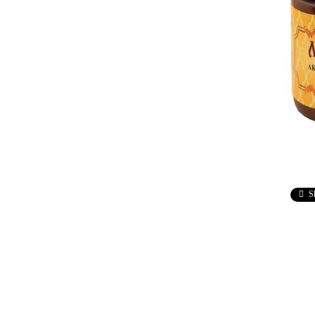
Ebru / Marbling (
Рисуване върху вода )
ПАСТИ ЗА ДЕКУПАЖ
АНТИЧНИ
ВАКСИ
РЕЛЕФ - КВАРЦ
Антични 
РЕЛЕФ - КАДИФЕ
НЕУТРА
ПАСТА ЗА ШАБЛОНИ
ПАСТА РАФАЕЛО
ТРАВЕРТИНО
S
ИЗКУСТВЕН СНЯГ
БЕТОН ПАСТА
ТЕКСТУРНИ ПАСТИ
ЛЕПИЛА ЗА
ОТЛИВКИ