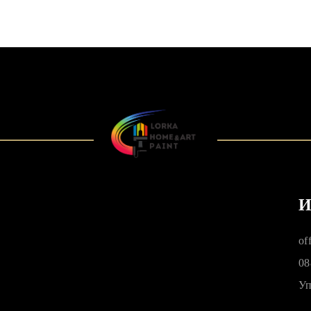
И
of
08
Уп