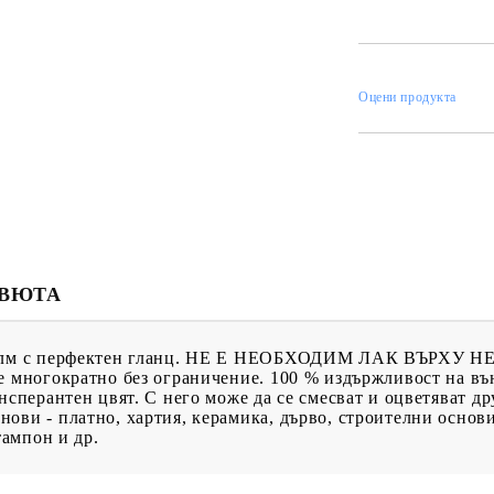
ИН
Оцени продукта
МЕНТИ
КАТАЛОЗИ
ПЪЛНИТЕЛИ
 ПРОДУКТИ
ПРЕОЦЕНЕНИ СТОКИ
МАСТИЛА И
ПИГМЕНТИ
ЕВЮТА
филм с перфектен гланц. НЕ Е НЕОБХОДИМ ЛАК ВЪРХУ НЕ
ие многократно без ограничение. 100 % издържливост на в
нсперантен цвят. С него може да се смесват и оцветяват д
ови - платно, хартия, керамика, дърво, строителни основ
тампон и др.