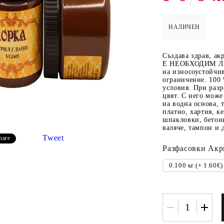
НАЛИЧЕН
 ПАСТИ И
РЕСТАВРАЦИЯ НА
ЕЛЕМЕНТИ 
Създава здрав, ак
МЕБЕЛИ
ШПЕРПЛАТ
Е НЕОБХОДИМ ЛА
на износоустойчив
Вакси
ограничение. 100
условия. При разр
ЛНА ВАКСА
цвят. С него може
на водна основа,
платно, хартия, к
шпакловки, бетони
валяче, тампон и 
Tweet
hare
Разфасoвки Акр
 ОТ
КАДИФЕ КОНТУР
БАЙЦ