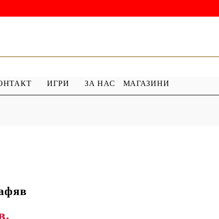
ОНТАКТ
ИГРИ
ЗА НАС
МАГАЗИНИ
 ГРУНД
ПРОДУКТИ С ПЕРЛИ
 МЕДИУМ
Перлен Акрил
ХАР
ПЯСЪЧНА ПЕРЛА
Кафяв
в.