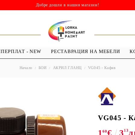
Добре дошли в нашия магазин!
ШПЕРПЛАТ - NEW
РЕСТАВРАЦИЯ НА МЕБЕЛИ
К
Начало
БОИ
АКРИЛ ГЛАНЦ
VG045 - Кафяв
НИ
ШАБЛОНИ
МЕДИУМИ И
Я - ЛАКОВЕ
ШАБЛОНИ ЗА
ПРОЗРАЧЕН
 Капки
Многократна употреба
МЕДИУМ ЗА
 Лак ( Акрил с
Мандали
GESSO
Дебели шаблони
VG045 - 
ТЕКСТИЛНИ
1
€
3
13
л
ШАБЛОНИ
60