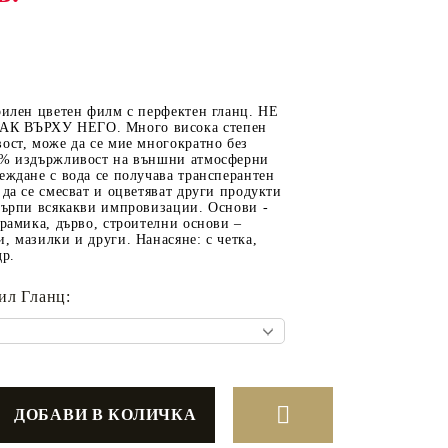
ОТ
МАТЕРИАЛИ ЗА
рилен цветен филм с перфектен гланц. НЕ
ОТЛИВАНЕ
К ВЪРХУ НЕГО. Много висока степен
ост, може да се мие многократно без
СИЛИКОНОВИ
 % издържливост на външни атмосферни
еждане с вода се получава трансперантен
МОЛДОВЕ
 да се смесват и оцветяват други продукти
 търпи всякакви импровизации. Основи -
ДЕКОРАТИН
ерамика, дърво, строителни основи –
СИЛИКОН
, мазилки и други. Нанасяне: с четка,
др.
ТЕЧЕН КАМЪК
ил Гланц:
КЕРАМИЧНА ПУДРА
АКРИЛЕН ЧИПС
Гипсо-Керамична смес
ЕПОКСИДНА СМОЛА
РЕТРО ОБКОВ