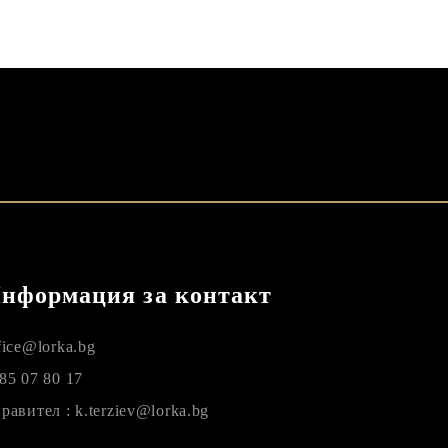
нформация за контакт
fice@lorka.bg
85 07 80 17
равител : k.terziev@lorka.bg