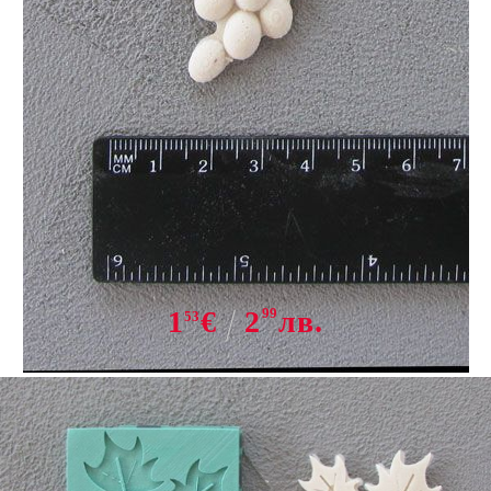
Tweet
Share
M 26 Силиконов молд - грозд
1
€
2
99
лв.
53
ИЗЧЕРПАНО КОЛИЧЕСТВО