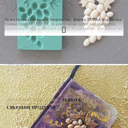
За по-голяма свобода и творчество, фирма ЛОРКА изработва
голяма гама МОЛДОВЕ, в които може да се лее декоратин,
керамична пудра или течен камък. Изработваме и молдове по
поръчка на клиента.
Оцени продукта
ДЕТАЙЛНО ОПИСАНИЕ
РЕВЮТА
СВЪРЗАНИ ПРОДУКТИ
За по-голяма свобода и творчество, фирма
ЛОРКА изработва голяма гама МОЛДОВЕ, в