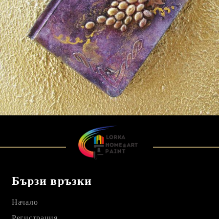
които може да се лее декоратин, керамична
пудра или течен камък. Изработваме и молдове
по поръчка на клиента.
Бързи връзки
Начало
Регистрация