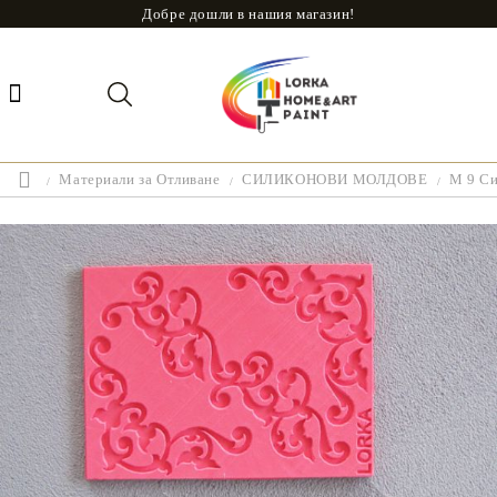
Добре дошли в нашия магазин!
Материали за Отливане
СИЛИКОНОВИ МОЛДОВЕ
M 9 Си