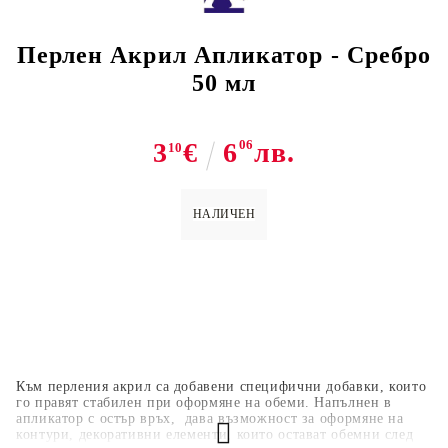
Перлен Акрил Апликатор - Сребро
50 мл
3
€
6
06
лв.
10
НАЛИЧЕН
Към перления акрил са добавени специфични добавки, които
го правят стабилен при оформяне на обеми. Напълнен в
апликатор с остър връх, дава възможност за оформяне на
контури, декоративни елементи, които остават обемни след