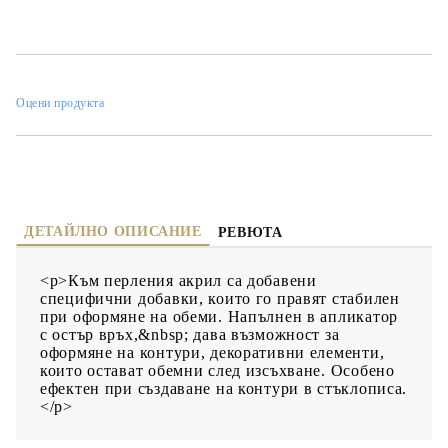
изсъхване. Особено ефектен при създаване на контури в
стъклописа.
Оцени продукта
ДЕТАЙЛНО ОПИСАНИЕ
РЕВЮТА
<p>Към перления акрил са добавени
специфични добавки, които го правят стабилен
при оформяне на обеми. Напълнен в апликатор
с остър връх,&nbsp; дава възможност за
оформяне на контури, декоративни елементи,
които остават обемни след изсъхване. Особено
ефектен при създаване на контури в стъклописа.
</p>