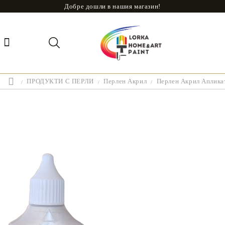
Добре дошли в нашия магазин!
ПРОДУКТИ С ПЕРЛИ
Перлен Акрил
Перлен Акрил Апликат