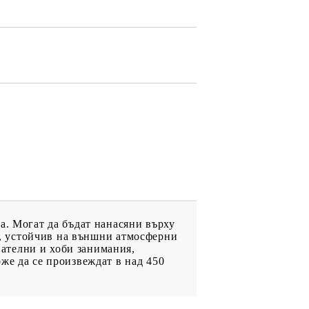
ДРУГИ
ВАУЧЕР ЗА
ПАЗАРУВАНЕ
ФИГУРКИ
а. Могат да бъдат нанасяни върху
лм, устойчив на външни атмосферни
ателни и хоби занимания,
же да се произвеждат в над 450