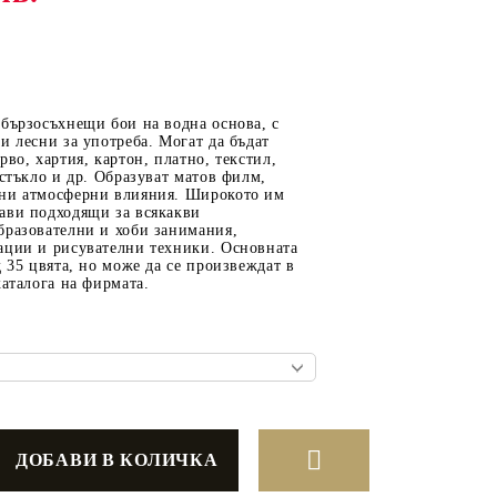
ОТ
МАТЕРИАЛИ ЗА
бързосъхнещи бои на водна основа, с
ОТЛИВАНЕ
и лесни за употреба. Могат да бъдат
рво, хартия, картон, платно, текстил,
СИЛИКОНОВИ
 стъкло и др. Образуват матов филм,
ни атмосферни влияния. Широкото им
МОЛДОВЕ
ави подходящи за всякакви
бразователни и хоби занимания,
ДЕКОРАТИН
ации и рисувателни техники. Основната
СИЛИКОН
д 35 цвята, но може да се произвеждат в
каталога на фирмата.
ТЕЧЕН КАМЪК
КЕРАМИЧНА ПУДРА
АКРИЛЕН ЧИПС
Гипсо-Керамична смес
ЕПОКСИДНА СМОЛА
РЕТРО ОБКОВ