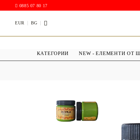
0885 07 80 17
EUR
BG
КАТЕГОРИИ
NEW - ЕЛЕМЕНТИ ОТ 
БОИ
ПРОЗРАЧ
ПОКРИТИ
АКРИЛ МАТ
Дъждовни
BODY ART / БОЯ ЗА
Хибриден
ТЯЛО
ПУ )
ТЕБЕШИРЕНИ БОИ
Фирнис
АКРИЛ ГЛАНЦ
АКРИЛ ЕЛАСТИК