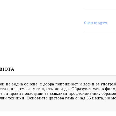
ИН
Оцени продукта
МЕНТИ
КАТАЛОЗИ
ПЪЛНИТЕЛИ
 ПРОДУКТИ
ПРЕОЦЕНЕНИ СТОКИ
МАСТИЛА И
ПИГМЕНТИ
ЕВЮТА
и на водна основа, с добра покривност и лесни за употреб
екстил, пластмаса, метал, стъкло и др. Образуват матов фи
 ги прави подходящи за всякакви професионални, образов
ни техники. Основната цветова гама е над 35 цвята, но мо