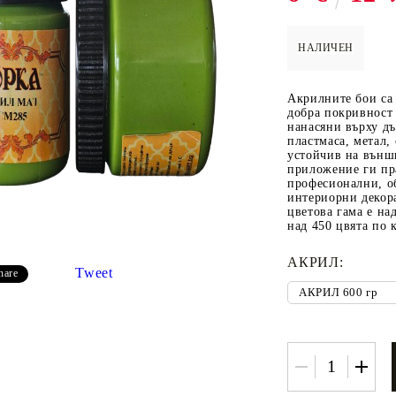
НАЛИЧЕН
 ПАСТИ И
РЕСТАВРАЦИЯ НА
ЕЛЕМЕНТИ 
Акрилните бои са 
МЕБЕЛИ
ШПЕРПЛАТ
добра покривност 
нанасяни върху дъ
Вакси
пластмаса, метал,
устойчив на външ
ЛНА ВАКСА
приложение ги пр
професионални, о
интериорни декор
цветова гама е на
над 450 цвята по 
АКРИЛ:
Tweet
hare
 ОТ
КАДИФЕ КОНТУР
БАЙЦ