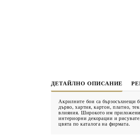
ДЕКУПАЖ
ДЕКОРАТ
ЛЕПИЛО ЗА
ДЕКУПАЖ
ЗМЕЙСКА ПЛЮНКА
ЕЛЕМЕНТИ ОТ МДФ
ИНСТРУ
ПРОДУКТИ В
КОЛЕДНИ
ПРОМОЦИЯ
ДЕТАЙЛНО ОПИСАНИЕ
Р
БРОШУРИ
Акрилните бои са бързосъхнещи бо
БРОШУРИ
дърво, хартия, картон, платно, т
влияния. Широкото им приложение
КАТАЛОГ АРТ
интериорни декорации и рисувател
МАТЕРИАЛИ
цвята по каталога на фирмата.