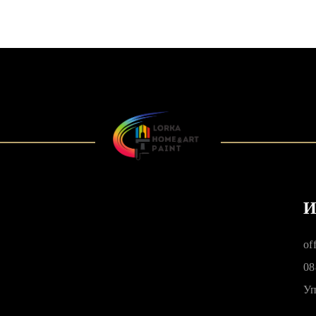
И
of
08
Уп