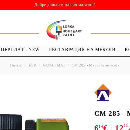
Добре дошли в нашия магазин!
ШПЕРПЛАТ - NEW
РЕСТАВРАЦИЯ НА МЕБЕЛИ
К
Начало
БОИ
АКРИЛ МАТ
СМ 285 - Маслинено зелен
НИ
ШАБЛОНИ
МЕДИУМИ И
Я - ЛАКОВЕ
ШАБЛОНИ ЗА
ПРОЗРАЧЕН
 Капки
Многократна употреба
МЕДИУМ ЗА
 Лак ( Акрил с
Мандали
GESSO
Дебели шаблони
СМ 285 - 
ТЕКСТИЛНИ
6
€
12
01
ШАБЛОНИ
14