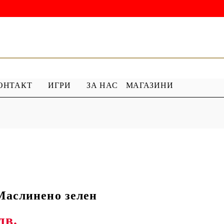
ОНТАКТ
ИГРИ
ЗА НАС
МАГАЗИНИ
 ГРУНД
ПРОДУКТИ С ПЕРЛИ
 МЕДИУМ
Перлен Акрил
ХАР
ПЯСЪЧНА ПЕРЛА
Маслинено зелен
лв.