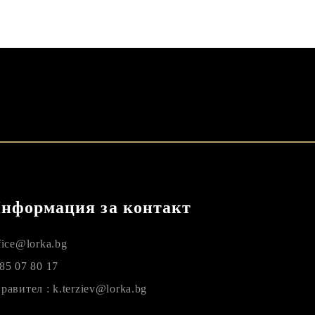
нформация за контакт
fice@lorka.bg
85 07 80 17
равител : k.terziev@lorka.bg