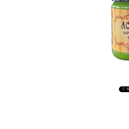
Ebru / Marbling (
Рисуване върху вода )
ПАСТИ ЗА ДЕКУПАЖ
АНТИЧНИ
ВАКСИ
РЕЛЕФ - КВАРЦ
Антични 
РЕЛЕФ - КАДИФЕ
НЕУТРА
ПАСТА ЗА ШАБЛОНИ
ПАСТА РАФАЕЛО
ТРАВЕРТИНО
ИЗКУСТВЕН СНЯГ
БЕТОН ПАСТА
S
ТЕКСТУРНИ ПАСТИ
ЛЕПИЛА ЗА
ОТЛИВКИ