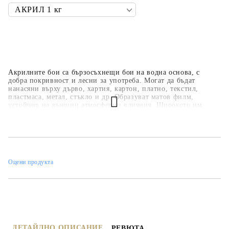
Акрилните бои са бързосъхнещи бои на водна основа, с
добра покривност и лесни за употреба. Могат да бъдат
нанасяни върху дърво, хартия, картон, платно, текстил,
пластмаса, метал, стъкло и др. Образуват матов филм,
устойчив на външни атмосферни влияния. Широкото им
приложение ги прави подходящи за всякакви
професионални, образователни и хоби занимания,
интериорни декорации и рисувателни техники. Основната
цветова гама е над 35 цвята, но може да се произвеждат в над
450 цвята по каталога на фирмата.
Оцени продукта
ДЕТАЙЛНО ОПИСАНИЕ
РЕВЮТА