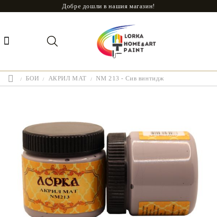
Добре дошли в нашия магазин!
БОИ
АКРИЛ МАТ
NM 213 - Сив винтидж