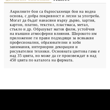
Акрилните бои са бързосъхнещи бои на водна
основа, с добра покривност и лесни за употреба.
Могат да бъдат нанасяни върху дърво, хартия,
картон, платно, текстил, пластмаса, метал,
стъкло и др. Образуват матов филм, устойчив
на външни атмосферни влияния. Широкото им
приложение ги прави подходящи за всякакви
професионални, образователни и хоби
занимания, интериорни декорации и
рисувателни техники. Основната цветова гама е
над 35 цвята, но може да се произвеждат в над
450 цвята по каталога на фирмата.