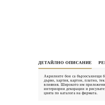
ДЕКУПАЖ
ДЕКОРАТ
ЛЕПИЛО ЗА
ДЕКУПАЖ
ЗМЕЙСКА ПЛЮНКА
ЕЛЕМЕНТИ ОТ МДФ
ИНСТРУ
ПРОДУКТИ В
КОЛЕДНИ
ПРОМОЦИЯ
ДЕТАЙЛНО ОПИСАНИЕ
Р
БРОШУРИ
Акрилните бои са бързосъхнещи бо
БРОШУРИ
дърво, хартия, картон, платно, т
влияния. Широкото им приложение
КАТАЛОГ АРТ
интериорни декорации и рисувател
МАТЕРИАЛИ
цвята по каталога на фирмата.