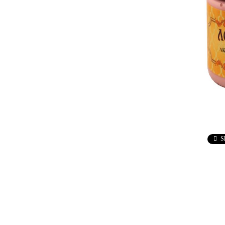
Ebru / Marbling (
Рисуване върху вода )
ПАСТИ ЗА ДЕКУПАЖ
АНТИЧНИ
ВАКСИ
РЕЛЕФ - КВАРЦ
Антични 
РЕЛЕФ - КАДИФЕ
НЕУТРА
ПАСТА ЗА ШАБЛОНИ
ПАСТА РАФАЕЛО
ТРАВЕРТИНО
S
ИЗКУСТВЕН СНЯГ
БЕТОН ПАСТА
ТЕКСТУРНИ ПАСТИ
ЛЕПИЛА ЗА
ОТЛИВКИ