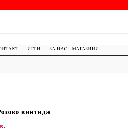
ОНТАКТ
ИГРИ
ЗА НАС
МАГАЗИНИ
 ГРУНД
ПРОДУКТИ С ПЕРЛИ
 МЕДИУМ
Перлен Акрил
ХАР
ПЯСЪЧНА ПЕРЛА
Розово винтидж
в.