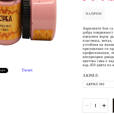
НАЛИЧЕН
 ПАСТИ И
РЕСТАВРАЦИЯ НА
ЕЛЕМЕНТИ 
Акрилните бои са 
МЕБЕЛИ
ШПЕРПЛАТ
добра покривност 
нанасяни върху дъ
Вакси
пластмаса, метал,
устойчив на външ
ЛНА ВАКСА
приложение ги пр
професионални, о
интериорни декор
цветова гама е на
над 450 цвята по 
Tweet
hare
АКРИЛ:
 ОТ
КАДИФЕ КОНТУР
БАЙЦ