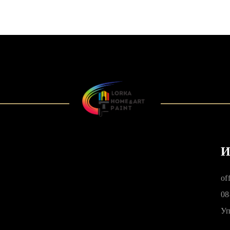
И
of
08
Уп