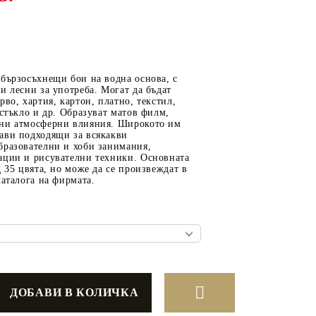
ОТ
МАТЕРИАЛИ ЗА
бързосъхнещи бои на водна основа, с
ОТЛИВАНЕ
и лесни за употреба. Могат да бъдат
рво, хартия, картон, платно, текстил,
СИЛИКОНОВИ
 стъкло и др. Образуват матов филм,
ни атмосферни влияния. Широкото им
МОЛДОВЕ
ави подходящи за всякакви
бразователни и хоби занимания,
ДЕКОРАТИН
ации и рисувателни техники. Основната
СИЛИКОН
д 35 цвята, но може да се произвеждат в
каталога на фирмата.
ТЕЧЕН КАМЪК
КЕРАМИЧНА ПУДРА
АКРИЛЕН ЧИПС
Гипсо-Керамична смес
ЕПОКСИДНА СМОЛА
РЕТРО ОБКОВ