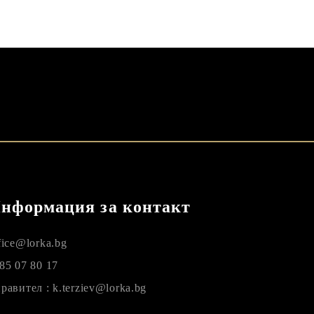
нформация за контакт
fice@lorka.bg
85 07 80 17
равител : k.terziev@lorka.bg