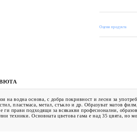
ИН
Оцени продукта
МЕНТИ
КАТАЛОЗИ
ПЪЛНИТЕЛИ
 ПРОДУКТИ
ПРЕОЦЕНЕНИ СТОКИ
МАСТИЛА И
ПИГМЕНТИ
ЕВЮТА
и на водна основа, с добра покривност и лесни за употреб
екстил, пластмаса, метал, стъкло и др. Образуват матов фи
 ги прави подходящи за всякакви професионални, образов
ни техники. Основната цветова гама е над 35 цвята, но мо