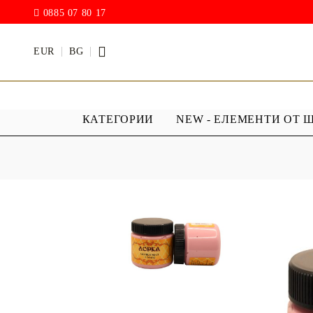
0885 07 80 17
EUR
BG
КАТЕГОРИИ
NEW - ЕЛЕМЕНТИ ОТ 
БОИ
ПРОЗРАЧ
ПОКРИТИ
АКРИЛ МАТ
Дъждовни
BODY ART / БОЯ ЗА
Хибриден
ТЯЛО
ПУ )
ТЕБЕШИРЕНИ БОИ
Фирнис
АКРИЛ ГЛАНЦ
АКРИЛ ЕЛАСТИК