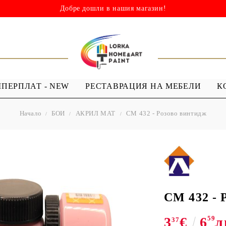
Добре дошли в нашия магазин!
ШПЕРПЛАТ - NEW
РЕСТАВРАЦИЯ НА МЕБЕЛИ
К
Начало
БОИ
АКРИЛ МАТ
CM 432 - Розово винтидж
НИ
ШАБЛОНИ
МЕДИУМИ И
Я - ЛАКОВЕ
ШАБЛОНИ ЗА
ПРОЗРАЧЕН
 Капки
Многократна употреба
МЕДИУМ ЗА
 Лак ( Акрил с
Мандали
GESSO
Дебели шаблони
CM 432 - 
ТЕКСТИЛНИ
3
€
6
59
л
ШАБЛОНИ
37