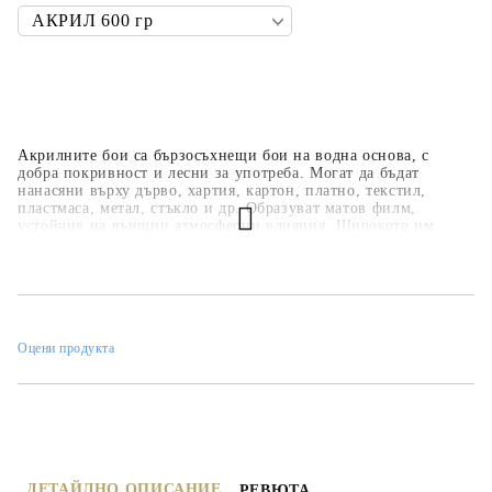
Акрилните бои са бързосъхнещи бои на водна основа, с
добра покривност и лесни за употреба. Могат да бъдат
нанасяни върху дърво, хартия, картон, платно, текстил,
пластмаса, метал, стъкло и др. Образуват матов филм,
устойчив на външни атмосферни влияния. Широкото им
приложение ги прави подходящи за всякакви
професионални, образователни и хоби занимания,
интериорни декорации и рисувателни техники. Основната
цветова гама е над 35 цвята, но може да се произвеждат в над
450 цвята по каталога на фирмата.
Оцени продукта
ДЕТАЙЛНО ОПИСАНИЕ
РЕВЮТА