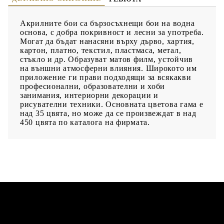
Акрилните бои са бързосъхнещи бои на водна
основа, с добра покривност и лесни за употреба.
Могат да бъдат нанасяни върху дърво, хартия,
картон, платно, текстил, пластмаса, метал,
стъкло и др. Образуват матов филм, устойчив
на външни атмосферни влияния. Широкото им
приложение ги прави подходящи за всякакви
професионални, образователни и хоби
занимания, интериорни декорации и
рисувателни техники. Основната цветова гама е
над 35 цвята, но може да се произвеждат в над
450 цвята по каталога на фирмата.