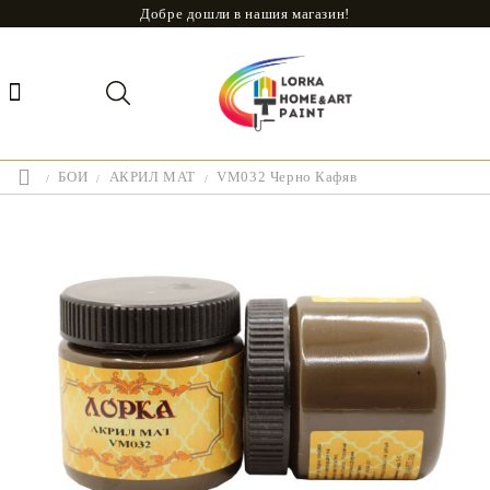
Добре дошли в нашия магазин!
БОИ
АКРИЛ МАТ
VM032 Черно Кафяв