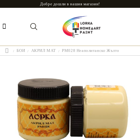
Добре дошли в нашия магазин!
БОИ
АКРИЛ МАТ
PM028 Неаполитанско Жълто