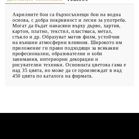
Акрилните бои са бързосъхнещи бои на водна
основа, с добра покривност и лесни за употреба.
Могат да бъдат нанасяни върху дърво, хартия,
картон, платно, текстил, пластмаса, метал,
стъкло и др. Образуват матов филм, устойчив
на външни атмосферни влияния. Широкото им
приложение ги прави подходящи за всякакви
професионални, образователни и хоби
занимания, интериорни декорации и
рисувателни техники. Основната цветова гама е
над 35 цвята, но може да се произвеждат в над
450 цвята по каталога на фирмата.