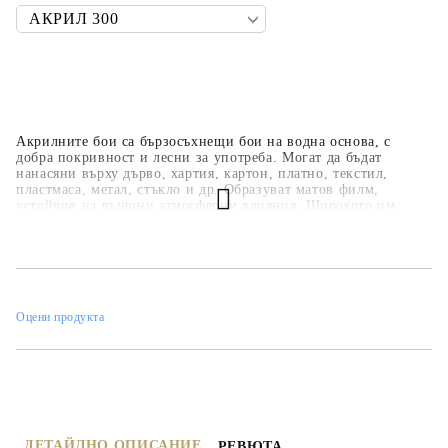
Акрилните бои са бързосъхнещи бои на водна основа, с
добра покривност и лесни за употреба. Могат да бъдат
нанасяни върху дърво, хартия, картон, платно, текстил,
пластмаса, метал, стъкло и др. Образуват матов филм,
устойчив на външни атмосферни влияния. Широкото им
приложение ги прави подходящи за всякакви
професионални, образователни и хоби занимания,
интериорни декорации и рисувателни техники. Основната
цветова гама е над 35 цвята, но може да се произвеждат в над
450 цвята по каталога на фирмата.
Оцени продукта
ДЕТАЙЛНО ОПИСАНИЕ
РЕВЮТА