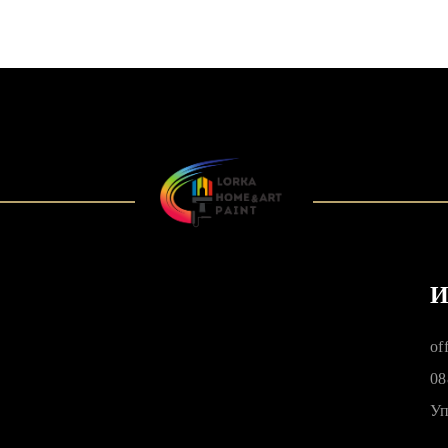
И
of
08
Уп