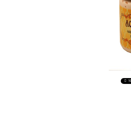
Ebru / Marbling (
Рисуване върху вода )
ПАСТИ ЗА ДЕКУПАЖ
АНТИЧНИ
ВАКСИ
РЕЛЕФ - КВАРЦ
Антични 
РЕЛЕФ - КАДИФЕ
НЕУТРА
ПАСТА ЗА ШАБЛОНИ
ПАСТА РАФАЕЛО
ТРАВЕРТИНО
S
ИЗКУСТВЕН СНЯГ
БЕТОН ПАСТА
ТЕКСТУРНИ ПАСТИ
ЛЕПИЛА ЗА
ОТЛИВКИ