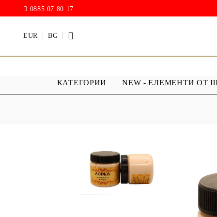
0885 07 80 17
EUR
BG
КАТЕГОРИИ
NEW - ЕЛЕМЕНТИ ОТ 
БОИ
ПРОЗРАЧ
ПОКРИТИ
АКРИЛ МАТ
Дъждовни
BODY ART / БОЯ ЗА
Хибриден
ТЯЛО
ПУ )
ТЕБЕШИРЕНИ БОИ
Фирнис
АКРИЛ ГЛАНЦ
АКРИЛ ЕЛАСТИК