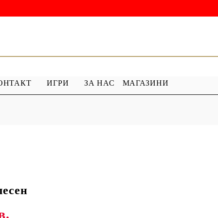
ОНТАКТ
ИГРИ
ЗА НАС
МАГАЗИНИ
 ГРУНД
ПРОДУКТИ С ПЕРЛИ
 МЕДИУМ
Перлен Акрил
ХАР
ПЯСЪЧНА ПЕРЛА
лесен
в.