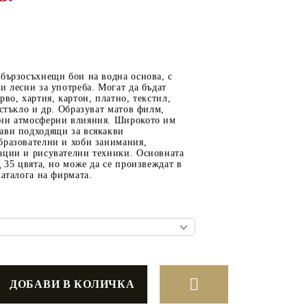
ОТ
МАТЕРИАЛИ ЗА
бързосъхнещи бои на водна основа, с
ОТЛИВАНЕ
и лесни за употреба. Могат да бъдат
рво, хартия, картон, платно, текстил,
СИЛИКОНОВИ
 стъкло и др. Образуват матов филм,
ни атмосферни влияния. Широкото им
МОЛДОВЕ
ави подходящи за всякакви
бразователни и хоби занимания,
ДЕКОРАТИН
ации и рисувателни техники. Основната
СИЛИКОН
д 35 цвята, но може да се произвеждат в
каталога на фирмата.
ТЕЧЕН КАМЪК
КЕРАМИЧНА ПУДРА
АКРИЛЕН ЧИПС
Гипсо-Керамична смес
ЕПОКСИДНА СМОЛА
РЕТРО ОБКОВ