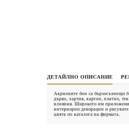
ДЕКУПАЖ
ДЕКОРАТ
ЛЕПИЛО ЗА
ДЕКУПАЖ
ЗМЕЙСКА ПЛЮНКА
ЕЛЕМЕНТИ ОТ МДФ
ИНСТРУ
ПРОДУКТИ В
КОЛЕДНИ
ПРОМОЦИЯ
ДЕТАЙЛНО ОПИСАНИЕ
Р
БРОШУРИ
Акрилните бои са бързосъхнещи бо
БРОШУРИ
дърво, хартия, картон, платно, т
влияния. Широкото им приложение
КАТАЛОГ АРТ
интериорни декорации и рисувател
МАТЕРИАЛИ
цвята по каталога на фирмата.