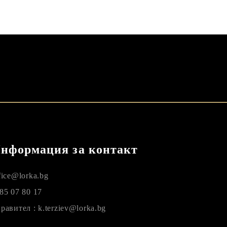
нформация за контакт
fice@lorka.bg
85 07 80 17
равител : k.terziev@lorka.bg