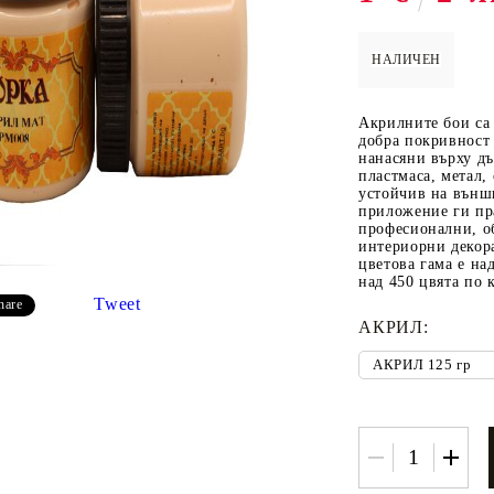
НАЛИЧЕН
 ПАСТИ И
РЕСТАВРАЦИЯ НА
ЕЛЕМЕНТИ 
Акрилните бои са 
МЕБЕЛИ
ШПЕРПЛАТ
добра покривност 
нанасяни върху дъ
Вакси
пластмаса, метал,
устойчив на външ
ЛНА ВАКСА
приложение ги пр
професионални, о
интериорни декор
цветова гама е на
над 450 цвята по 
Tweet
hare
АКРИЛ:
 ОТ
КАДИФЕ КОНТУР
БАЙЦ