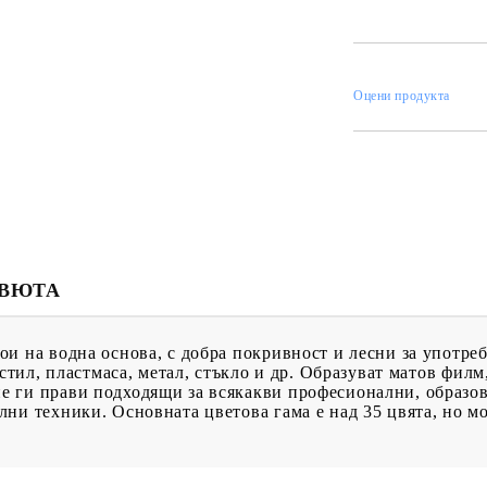
ИН
Оцени продукта
МЕНТИ
КАТАЛОЗИ
ПЪЛНИТЕЛИ
 ПРОДУКТИ
ПРЕОЦЕНЕНИ СТОКИ
МАСТИЛА И
ПИГМЕНТИ
ЕВЮТА
и на водна основа, с добра покривност и лесни за употреб
екстил, пластмаса, метал, стъкло и др. Образуват матов фи
 ги прави подходящи за всякакви професионални, образов
ни техники. Основната цветова гама е над 35 цвята, но мо