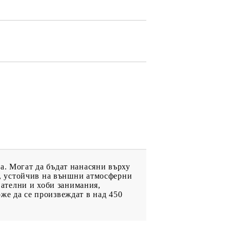
ДРУГИ
ВАУЧЕР ЗА
ПАЗАРУВАНЕ
ФИГУРКИ
а. Могат да бъдат нанасяни върху
лм, устойчив на външни атмосферни
ателни и хоби занимания,
же да се произвеждат в над 450