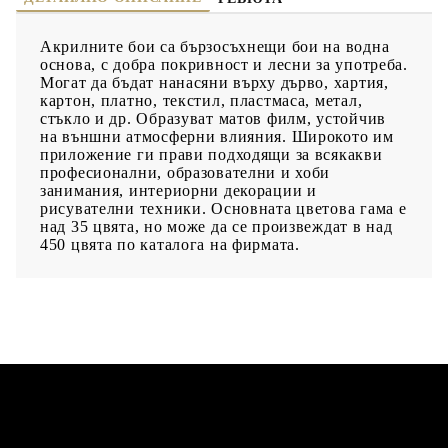
Акрилните бои са бързосъхнещи бои на водна
основа, с добра покривност и лесни за употреба.
Могат да бъдат нанасяни върху дърво, хартия,
картон, платно, текстил, пластмаса, метал,
стъкло и др. Образуват матов филм, устойчив
на външни атмосферни влияния. Широкото им
приложение ги прави подходящи за всякакви
професионални, образователни и хоби
занимания, интериорни декорации и
рисувателни техники. Основната цветова гама е
над 35 цвята, но може да се произвеждат в над
450 цвята по каталога на фирмата.