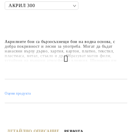
Акрилните бои са бързосъхнещи бои на водна основа, с
добра покривност и лесни за употреба. Могат да бъдат
нанасяни върху дърво, хартия, картон, платно, текстил,
пластмаса, метал, стъкло и др. Образуват матов филм,
устойчив на външни атмосферни влияния. Широкото им
приложение ги прави подходящи за всякакви
професионални, образователни и хоби занимания,
интериорни декорации и рисувателни техники. Основната
цветова гама е над 35 цвята, но може да се произвеждат в над
450 цвята по каталога на фирмата.
Оцени продукта
ДЕТАЙЛНО ОПИСАНИЕ
РЕВЮТА