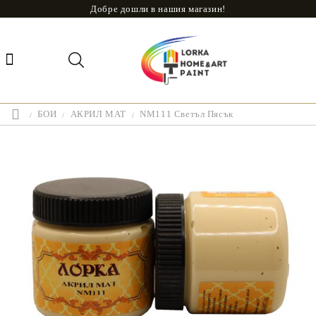
Добре дошли в нашия магазин!
БОИ
АКРИЛ МАТ
NM111 Светъл Пясък