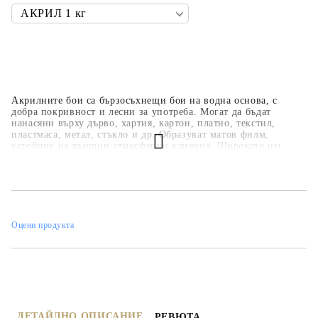
Акрилните бои са бързосъхнещи бои на водна основа, с
добра покривност и лесни за употреба. Могат да бъдат
нанасяни върху дърво, хартия, картон, платно, текстил,
пластмаса, метал, стъкло и др. Образуват матов филм,
устойчив на външни атмосферни влияния. Широкото им
приложение ги прави подходящи за всякакви
професионални, образователни и хоби занимания,
интериорни декорации и рисувателни техники. Основната
цветова гама е над 35 цвята, но може да се произвеждат в над
450 цвята по каталога на фирмата.
Оцени продукта
ДЕТАЙЛНО ОПИСАНИЕ
РЕВЮТА