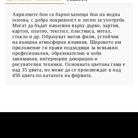
Акрилните бои са бързосъхнещи бои на водна
основа, с добра покривност и лесни за употреба.
Могат да бъдат нанасяни върху дърво, хартия,
картон, платно, текстил, пластмаса, метал,
стъкло и др. Образуват матов филм, устойчив
на външни атмосферни влияния. Широкото им
приложение ги прави подходящи за всякакви
професионални, образователни и хоби
занимания, интериорни декорации и
рисувателни техники. Основната цветова гама е
над 35 цвята, но може да се произвеждат в над
450 цвята по каталога на фирмата.