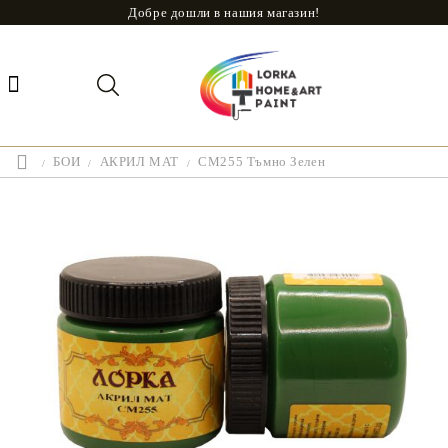
Добре дошли в нашия магазин!
БОИ
АКРИЛ МАТ
CM255 Тъмно Зелен