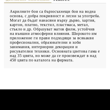
Акрилните бои са бързосъхнещи бои на водна
основа, с добра покривност и лесни за употреба.
Могат да бъдат нанасяни върху дърво, хартия,
картон, платно, текстил, пластмаса, метал,
стъкло и др. Образуват матов филм, устойчив
на външни атмосферни влияния. Широкото им
приложение ги прави подходящи за всякакви
професионални, образователни и хоби
занимания, интериорни декорации и
рисувателни техники. Основната цветова гама е
над 35 цвята, но може да се произвеждат в над
450 цвята по каталога на фирмата.