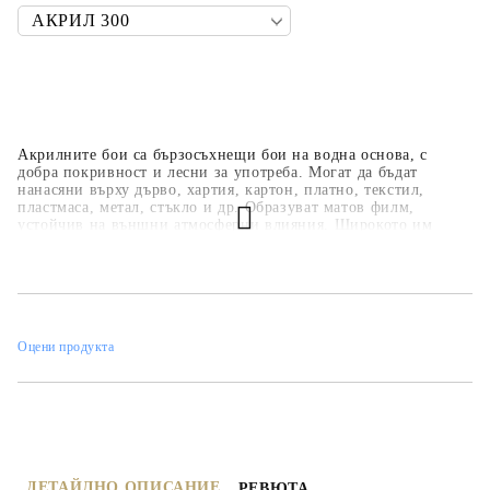
Акрилните бои са бързосъхнещи бои на водна основа, с
добра покривност и лесни за употреба. Могат да бъдат
нанасяни върху дърво, хартия, картон, платно, текстил,
пластмаса, метал, стъкло и др. Образуват матов филм,
устойчив на външни атмосферни влияния. Широкото им
приложение ги прави подходящи за всякакви
професионални, образователни и хоби занимания,
интериорни декорации и рисувателни техники. Основната
цветова гама е над 35 цвята, но може да се произвеждат в над
450 цвята по каталога на фирмата.
Оцени продукта
ДЕТАЙЛНО ОПИСАНИЕ
РЕВЮТА