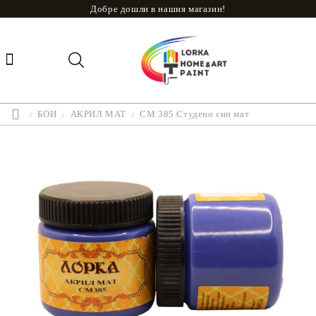
Добре дошли в нашия магазин!
БОИ
АКРИЛ МАТ
CM 385 Студено син мат