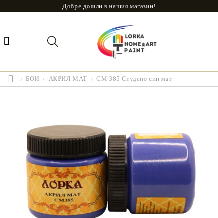
Добре дошли в нашия магазин!
БОИ
АКРИЛ МАТ
CM 385 Студено син мат