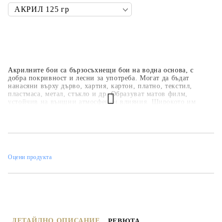
Акрилните бои са бързосъхнещи бои на водна основа, с
добра покривност и лесни за употреба. Могат да бъдат
нанасяни върху дърво, хартия, картон, платно, текстил,
пластмаса, метал, стъкло и др. Образуват матов филм,
устойчив на външни атмосферни влияния. Широкото им
приложение ги прави подходящи за всякакви
професионални, образователни и хоби занимания,
интериорни декорации и рисувателни техники. Основната
цветова гама е над 35 цвята, но може да се произвеждат в над
450 цвята по каталога на фирмата.
Оцени продукта
ДЕТАЙЛНО ОПИСАНИЕ
РЕВЮТА