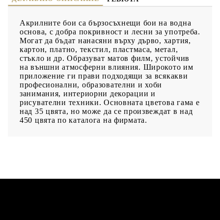
Акрилните бои са бързосъхнещи бои на водна
основа, с добра покривност и лесни за употреба.
Могат да бъдат нанасяни върху дърво, хартия,
картон, платно, текстил, пластмаса, метал,
стъкло и др. Образуват матов филм, устойчив
на външни атмосферни влияния. Широкото им
приложение ги прави подходящи за всякакви
професионални, образователни и хоби
занимания, интериорни декорации и
рисувателни техники. Основната цветова гама е
над 35 цвята, но може да се произвеждат в над
450 цвята по каталога на фирмата.