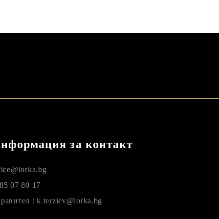
нформация за контакт
fice@lorka.bg
85 07 80 17
равител : k.terziev@lorka.bg