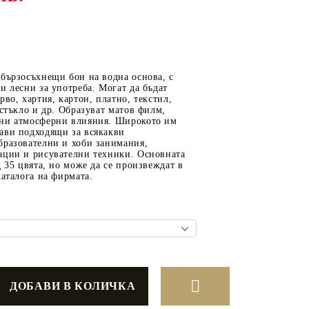
ОТ
МАТЕРИАЛИ ЗА
бързосъхнещи бои на водна основа, с
ОТЛИВАНЕ
и лесни за употреба. Могат да бъдат
рво, хартия, картон, платно, текстил,
СИЛИКОНОВИ
 стъкло и др. Образуват матов филм,
ни атмосферни влияния. Широкото им
МОЛДОВЕ
ави подходящи за всякакви
бразователни и хоби занимания,
ДЕКОРАТИН
ации и рисувателни техники. Основната
СИЛИКОН
д 35 цвята, но може да се произвеждат в
каталога на фирмата.
ТЕЧЕН КАМЪК
КЕРАМИЧНА ПУДРА
АКРИЛЕН ЧИПС
Гипсо-Керамична смес
ЕПОКСИДНА СМОЛА
РЕТРО ОБКОВ