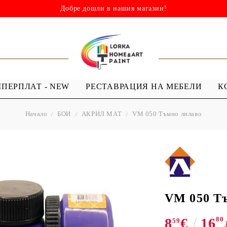
Добре дошли в нашия магазин!
ШПЕРПЛАТ - NEW
РЕСТАВРАЦИЯ НА МЕБЕЛИ
К
Начало
БОИ
АКРИЛ МАТ
VM 050 Тъмно лилаво
НИ
ШАБЛОНИ
МЕДИУМИ И
Я - ЛАКОВЕ
ШАБЛОНИ ЗА
ПРОЗРАЧЕН
 Капки
Многократна употреба
МЕДИУМ ЗА
 Лак ( Акрил с
Мандали
GESSO
Дебели шаблони
VM 050 Т
ТЕКСТИЛНИ
8
€
16
80
ШАБЛОНИ
59