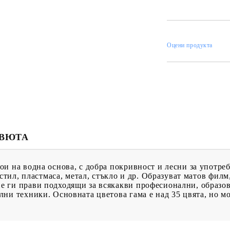
ИН
Оцени продукта
МЕНТИ
КАТАЛОЗИ
ПЪЛНИТЕЛИ
 ПРОДУКТИ
ПРЕОЦЕНЕНИ СТОКИ
МАСТИЛА И
ПИГМЕНТИ
ЕВЮТА
и на водна основа, с добра покривност и лесни за употреб
екстил, пластмаса, метал, стъкло и др. Образуват матов фи
 ги прави подходящи за всякакви професионални, образов
ни техники. Основната цветова гама е над 35 цвята, но мо