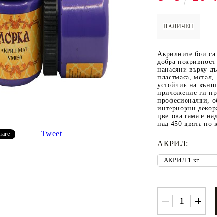
НАЛИЧЕН
 ПАСТИ И
РЕСТАВРАЦИЯ НА
ЕЛЕМЕНТИ 
Акрилните бои са 
МЕБЕЛИ
ШПЕРПЛАТ
добра покривност 
нанасяни върху дъ
Вакси
пластмаса, метал,
устойчив на външ
ЛНА ВАКСА
приложение ги пр
професионални, о
интериорни декор
цветова гама е на
над 450 цвята по 
Tweet
hare
АКРИЛ:
 ОТ
КАДИФЕ КОНТУР
БАЙЦ