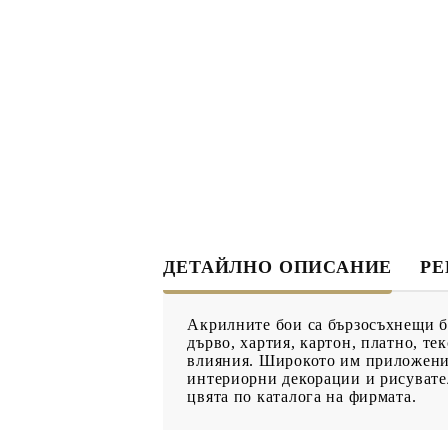
ДЕКУПАЖ
ДЕКОРАТ
ЛЕПИЛО ЗА
ДЕКУПАЖ
ЗМЕЙСКА ПЛЮНКА
ЕЛЕМЕНТИ ОТ МДФ
ИНСТРУ
ПРОДУКТИ В
КОЛЕДНИ
ПРОМОЦИЯ
ДЕТАЙЛНО ОПИСАНИЕ
Р
БРОШУРИ
Акрилните бои са бързосъхнещи бо
БРОШУРИ
дърво, хартия, картон, платно, т
влияния. Широкото им приложение
КАТАЛОГ АРТ
интериорни декорации и рисувател
МАТЕРИАЛИ
цвята по каталога на фирмата.