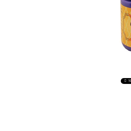
Ebru / Marbling (
Рисуване върху вода )
ПАСТИ ЗА ДЕКУПАЖ
АНТИЧНИ
ВАКСИ
РЕЛЕФ - КВАРЦ
Антични 
РЕЛЕФ - КАДИФЕ
НЕУТРА
ПАСТА ЗА ШАБЛОНИ
ПАСТА РАФАЕЛО
ТРАВЕРТИНО
S
ИЗКУСТВЕН СНЯГ
БЕТОН ПАСТА
ТЕКСТУРНИ ПАСТИ
ЛЕПИЛА ЗА
ОТЛИВКИ