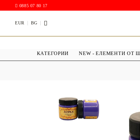
0885 07 80 17
EUR
BG
КАТЕГОРИИ
NEW - ЕЛЕМЕНТИ ОТ 
БОИ
ПРОЗРАЧ
ПОКРИТИ
АКРИЛ МАТ
Дъждовни
BODY ART / БОЯ ЗА
Хибриден
ТЯЛО
ПУ )
ТЕБЕШИРЕНИ БОИ
Фирнис
АКРИЛ ГЛАНЦ
АКРИЛ ЕЛАСТИК