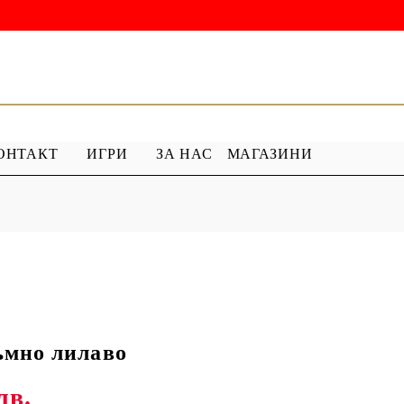
ОНТАКТ
ИГРИ
ЗА НАС
МАГАЗИНИ
 ГРУНД
ПРОДУКТИ С ПЕРЛИ
 МЕДИУМ
Перлен Акрил
ХАР
ПЯСЪЧНА ПЕРЛА
ъмно лилаво
лв.