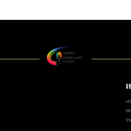
И
of
08
Уп