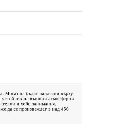
ДРУГИ
ВАУЧЕР ЗА
ПАЗАРУВАНЕ
ФИГУРКИ
а. Могат да бъдат нанасяни върху
лм, устойчив на външни атмосферни
ателни и хоби занимания,
же да се произвеждат в над 450