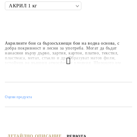
Акрилните бои са бързосъхнещи бои на водна основа, с
добра покривност и лесни за употреба. Могат да бъдат
нанасяни върху дърво, хартия, картон, платно, текстил,
пластмаса, метал, стъкло и др. Образуват матов филм,
устойчив на външни атмосферни влияния. Широкото им
приложение ги прави подходящи за всякакви
професионални, образователни и хоби занимания,
интериорни декорации и рисувателни техники. Основната
цветова гама е над 35 цвята, но може да се произвеждат в над
450 цвята по каталога на фирмата.
Оцени продукта
ДЕТАЙЛНО ОПИСАНИЕ
РЕВЮТА