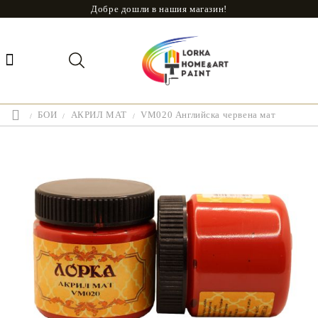
Добре дошли в нашия магазин!
БОИ
АКРИЛ МАТ
VM020 Английска червена мат