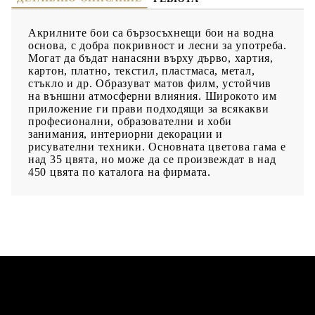
Акрилните бои са бързосъхнещи бои на водна
основа, с добра покривност и лесни за употреба.
Могат да бъдат нанасяни върху дърво, хартия,
картон, платно, текстил, пластмаса, метал,
стъкло и др. Образуват матов филм, устойчив
на външни атмосферни влияния. Широкото им
приложение ги прави подходящи за всякакви
професионални, образователни и хоби
занимания, интериорни декорации и
рисувателни техники. Основната цветова гама е
над 35 цвята, но може да се произвеждат в над
450 цвята по каталога на фирмата.