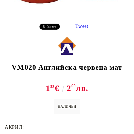
Tweet
Share
VM020 Английска червена мат
1
€
2
99
лв.
53
НАЛИЧЕН
АКРИЛ: