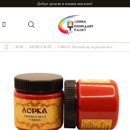
Добре дошли в нашия магазин!
БОИ
АКРИЛ МАТ
VM020 Английска червена мат