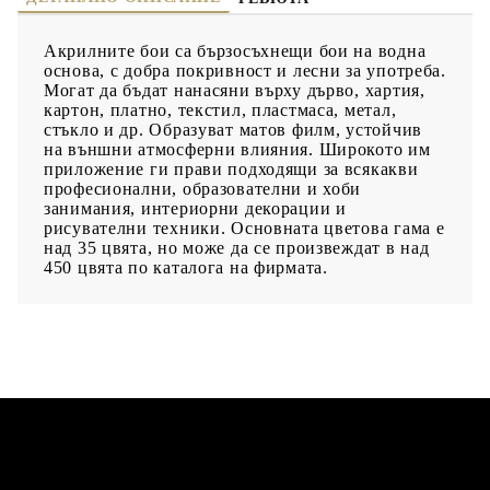
Акрилните бои са бързосъхнещи бои на водна
основа, с добра покривност и лесни за употреба.
Могат да бъдат нанасяни върху дърво, хартия,
картон, платно, текстил, пластмаса, метал,
стъкло и др. Образуват матов филм, устойчив
на външни атмосферни влияния. Широкото им
приложение ги прави подходящи за всякакви
професионални, образователни и хоби
занимания, интериорни декорации и
рисувателни техники. Основната цветова гама е
над 35 цвята, но може да се произвеждат в над
450 цвята по каталога на фирмата.