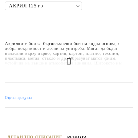
Акрилните бои са бързосъхнещи бои на водна основа, с
добра покривност и лесни за употреба. Могат да бъдат
нанасяни върху дърво, хартия, картон, платно, текстил,
пластмаса, метал, стъкло и др. Образуват матов филм,
устойчив на външни атмосферни влияния. Широкото им
приложение ги прави подходящи за всякакви
професионални, образователни и хоби занимания,
интериорни декорации и рисувателни техники. Основната
цветова гама е над 35 цвята, но може да се произвеждат в над
450 цвята по каталога на фирмата.
Оцени продукта
ДЕТАЙЛНО ОПИСАНИЕ
РЕВЮТА