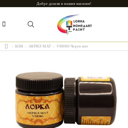
Добре дошли в нашия магазин!
БОИ
АКРИЛ МАТ
VM080 Черен мат