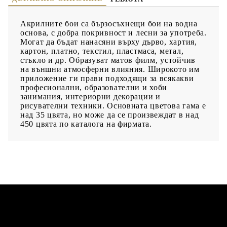
Акрилните бои са бързосъхнещи бои на водна
основа, с добра покривност и лесни за употреба.
Могат да бъдат нанасяни върху дърво, хартия,
картон, платно, текстил, пластмаса, метал,
стъкло и др. Образуват матов филм, устойчив
на външни атмосферни влияния. Широкото им
приложение ги прави подходящи за всякакви
професионални, образователни и хоби
занимания, интериорни декорации и
рисувателни техники. Основната цветова гама е
над 35 цвята, но може да се произвеждат в над
450 цвята по каталога на фирмата.