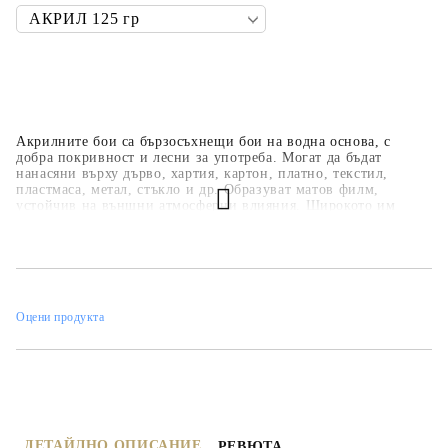
Акрилните бои са бързосъхнещи бои на водна основа, с
добра покривност и лесни за употреба. Могат да бъдат
нанасяни върху дърво, хартия, картон, платно, текстил,
пластмаса, метал, стъкло и др. Образуват матов филм,
устойчив на външни атмосферни влияния. Широкото им
приложение ги прави подходящи за всякакви
професионални, образователни и хоби занимания,
интериорни декорации и рисувателни техники. Основната
цветова гама е над 35 цвята, но може да се произвеждат в над
450 цвята по каталога на фирмата.
Оцени продукта
ДЕТАЙЛНО ОПИСАНИЕ
РЕВЮТА