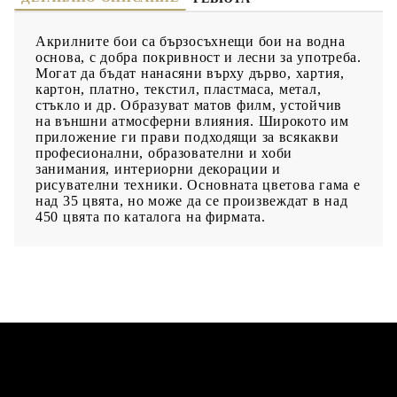
Акрилните бои са бързосъхнещи бои на водна
основа, с добра покривност и лесни за употреба.
Могат да бъдат нанасяни върху дърво, хартия,
картон, платно, текстил, пластмаса, метал,
стъкло и др. Образуват матов филм, устойчив
на външни атмосферни влияния. Широкото им
приложение ги прави подходящи за всякакви
професионални, образователни и хоби
занимания, интериорни декорации и
рисувателни техники. Основната цветова гама е
над 35 цвята, но може да се произвеждат в над
450 цвята по каталога на фирмата.