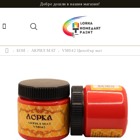
Добре дошли в нашия магазин!
БОИ
АКРИЛ МАТ
VM042 Цинобър мат