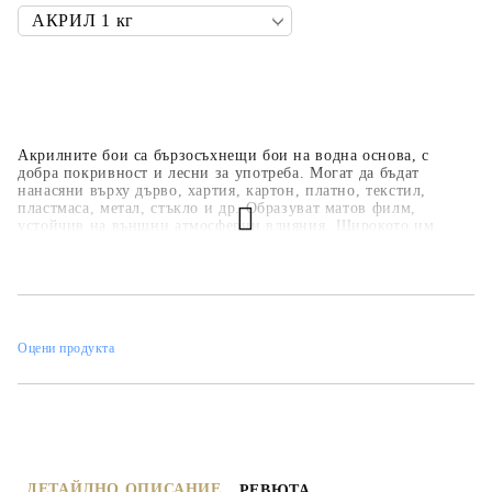
Акрилните бои са бързосъхнещи бои на водна основа, с
добра покривност и лесни за употреба. Могат да бъдат
нанасяни върху дърво, хартия, картон, платно, текстил,
пластмаса, метал, стъкло и др. Образуват матов филм,
устойчив на външни атмосферни влияния. Широкото им
приложение ги прави подходящи за всякакви
професионални, образователни и хоби занимания,
интериорни декорации и рисувателни техники. Основната
цветова гама е над 35 цвята, но може да се произвеждат в над
450 цвята по каталога на фирмата.
Оцени продукта
ДЕТАЙЛНО ОПИСАНИЕ
РЕВЮТА