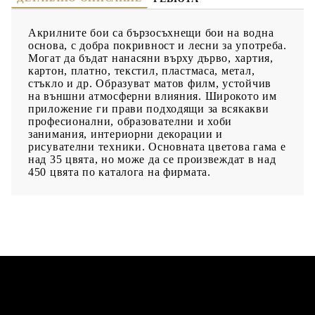
Акрилните бои са бързосъхнещи бои на водна
основа, с добра покривност и лесни за употреба.
Могат да бъдат нанасяни върху дърво, хартия,
картон, платно, текстил, пластмаса, метал,
стъкло и др. Образуват матов филм, устойчив
на външни атмосферни влияния. Широкото им
приложение ги прави подходящи за всякакви
професионални, образователни и хоби
занимания, интериорни декорации и
рисувателни техники. Основната цветова гама е
над 35 цвята, но може да се произвеждат в над
450 цвята по каталога на фирмата.