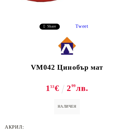
Tweet
Share
VM042 Цинобър мат
1
€
2
99
лв.
53
НАЛИЧЕН
АКРИЛ: