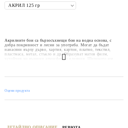
Акрилните бои са бързосъхнещи бои на водна основа, с
добра покривност и лесни за употреба. Могат да бъдат
нанасяни върху дърво, хартия, картон, платно, текстил,
пластмаса, метал, стъкло и др. Образуват матов филм,
устойчив на външни атмосферни влияния. Широкото им
приложение ги прави подходящи за всякакви
професионални, образователни и хоби занимания,
интериорни декорации и рисувателни техники. Основната
цветова гама е над 35 цвята, но може да се произвеждат в над
450 цвята по каталога на фирмата.
Оцени продукта
ДЕТАЙЛНО ОПИСАНИЕ
РЕВЮТА