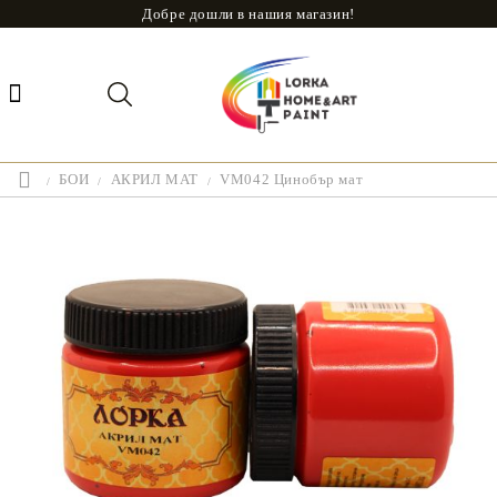
Добре дошли в нашия магазин!
БОИ
АКРИЛ МАТ
VM042 Цинобър мат