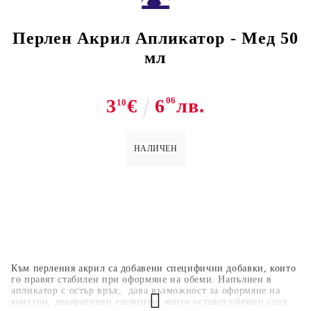
Перлен Акрил Апликатор - Мед 50
мл
3
€
6
06
лв.
10
НАЛИЧЕН
Към перления акрил са добавени специфични добавки, които
го правят стабилен при оформяне на обеми. Напълнен в
апликатор с остър връх, дава възможност за оформяне на
контури, декоративни елементи, които остават обемни след