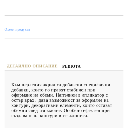
изсъхване. Особено ефектен при създаване на контури в
стъклописа.
Оцени продукта
ДЕТАЙЛНО ОПИСАНИЕ
РЕВЮТА
Към перления акрил са добавени специфични
добавки, които го правят стабилен при
оформяне на обеми. Напълнен в апликатор с
остър връх, дава възможност за оформяне на
контури, декоративни елементи, които остават
обемни след изсъхване. Особено ефектен при
създаване на контури в стъклописа.