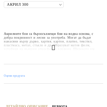
Акрилните бои са бързосъхнещи бои на водна основа, с
добра покривност и лесни за употреба. Могат да бъдат
нанасяни върху дърво, хартия, картон, платно, текстил,
пластмаса, метал, стъкло и др. Образуват матов филм,
устойчив на външни атмосферни влияния. Широкото им
приложение ги прави подходящи за всякакви
професионални, образователни и хоби занимания,
интериорни декорации и рисувателни техники. Основната
цветова гама е над 35 цвята, но може да се произвеждат в над
450 цвята по каталога на фирмата.
Оцени продукта
ДЕТАЙЛНО ОПИСАНИЕ
РЕВЮТА