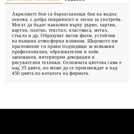
Акрилните бои са бързосъхнещи бои на водна
основа, с добра покривност и лесни за употреба.
Могат да бъдат нанасяни върху дърво, хартия,
картон, платно, текстил, пластмаса, метал,
стъкло и др. Образуват матов филм, устойчив
на външни атмосферни влияния. Широкото им
приложение ги прави подходящи за всякакви
професионални, образователни и хоби
занимания, интериорни декорации и
рисувателни техники. Основната цветова гама е
над 35 цвята, но може да се произвеждат в над
450 цвята по каталога на фирмата.