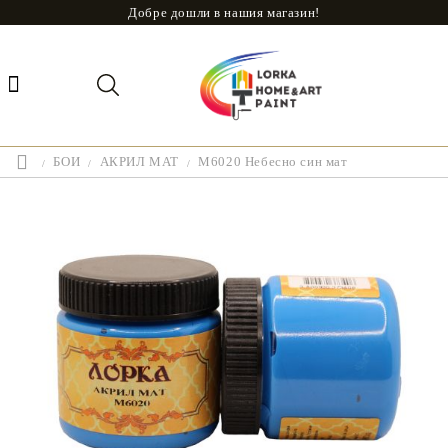
Добре дошли в нашия магазин!
БОИ
АКРИЛ МАТ
М6020 Небесно син мат