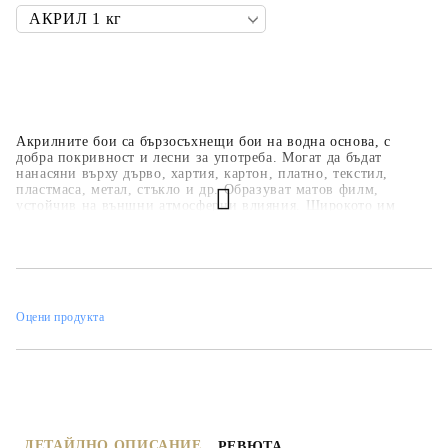
Акрилните бои са бързосъхнещи бои на водна основа, с
добра покривност и лесни за употреба. Могат да бъдат
нанасяни върху дърво, хартия, картон, платно, текстил,
пластмаса, метал, стъкло и др. Образуват матов филм,
устойчив на външни атмосферни влияния. Широкото им
приложение ги прави подходящи за всякакви
професионални, образователни и хоби занимания,
интериорни декорации и рисувателни техники. Основната
цветова гама е над 35 цвята, но може да се произвеждат в над
450 цвята по каталога на фирмата.
Оцени продукта
ДЕТАЙЛНО ОПИСАНИЕ
РЕВЮТА