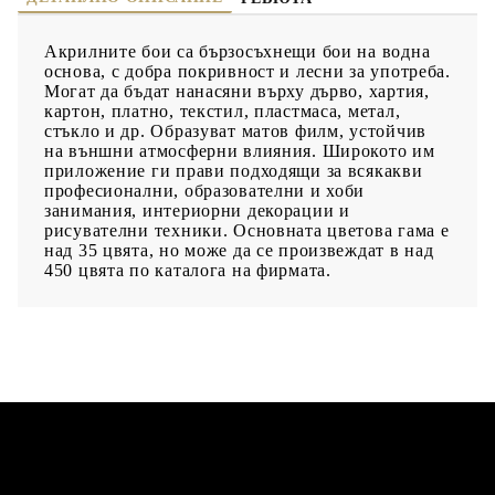
Акрилните бои са бързосъхнещи бои на водна
основа, с добра покривност и лесни за употреба.
Могат да бъдат нанасяни върху дърво, хартия,
картон, платно, текстил, пластмаса, метал,
стъкло и др. Образуват матов филм, устойчив
на външни атмосферни влияния. Широкото им
приложение ги прави подходящи за всякакви
професионални, образователни и хоби
занимания, интериорни декорации и
рисувателни техники. Основната цветова гама е
над 35 цвята, но може да се произвеждат в над
450 цвята по каталога на фирмата.