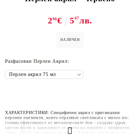
2
€
5
67
лв.
90
НАЛИЧЕН
Разфасoвки Перлен Акрил:
ХАРАКТЕРИСТИКИ: Специфичен акрил с оригинални
перлени пигменти, които отразяват светлината с много по-
голяма ефективност от металическите бои - създава здрав,
цветен филм в зависимост от цвета на перлите с перфектен
гланц. 100 % наситеност на цвета. Ефектно отражение на
падналата светлина. НЕ Е НЕОБХОДИМ ЛАК ВЪРХУ НЕГО!