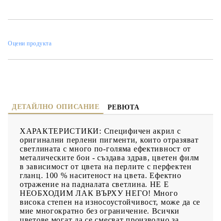
Много висока степен на износоустойчивост, може да се мие
многократно без ограничение. Всички цветове могат да се
смесват произволно за получаване на нюанси. Може да се
разрежда с вода за получаване на трансперантен перлен
ефект. НАЧИН НА ПРИЛОЖЕНИЕ: С четка, валяче, тампон и
др. СЪХРАНЕНИЕ: В добре затворени опаковки над 0°С. Да
Оцени продукта
се пази от замръзване! БЕЗОПАСНОСТ: Продуктът е на
водна основа и е екологично чист. По време на работа и
експлоатация не отделя никакви вредни вещества.
Почистването на инструментите става с вода.
ДЕТАЙЛНО ОПИСАНИЕ
РЕВЮТА
ХАРАКТЕРИСТИКИ: Специфичен акрил с
оригинални перлени пигменти, които отразяват
светлината с много по-голяма ефективност от
металическите бои - създава здрав, цветен филм
в зависимост от цвета на перлите с перфектен
гланц. 100 % наситеност на цвета. Ефектно
отражение на падналата светлина. НЕ Е
НЕОБХОДИМ ЛАК ВЪРХУ НЕГО! Много
висока степен на износоустойчивост, може да се
мие многократно без ограничение. Всички
цветове могат да се смесват произволно за