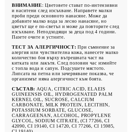
цветът ще е по-светъл и може да повторите след изсъхване.
ВНИМАНИЕ
: Цветовете стават по-интензивни
Неподходящи за деца под 4 години. Пазете очите и устните.
и наситени след изсъхване. Направете малки
ТЕСТ ЗА АЛЕРГИЧНОСТ:
При съмнение за алергия или
проби преди основното нанасяне. Може да
чувствителна кожа, нанесете малко количество боя върху
добавите малко вода за лесно нанасяне, но
вътрешната част на китката или лакътя. След половин час
цветът ще е по-светъл и може да повторите след
измийте с топла вода и сапун. Подсушете мястото. Липсата
изсъхване. Неподходящи за деца под 4 години.
на петна или зачервяване показва, че организмът няма
Пазете очите и устните.
алергичност към боята.
СЪСТАВ:
AQUA, CITRIC ACID, ELAEIS GUINEENSIS OIL,
ТЕСТ ЗА АЛЕРГИЧНОСТ:
При съмнение за
HYDROGENATED PALM KERNEL OIL, SUCROSE, CALCIUM
алергия или чувствителна кожа, нанесете малко
CARBONATE, MILK PROTEIN, LECITHIN, POTASSIUM
количество боя върху вътрешната част на
SORBATE, GLUCOSE, CARRAGEENAN, ALCOHOL,
китката или лакътя. След половин час измийте
PROPYLENE GLYCOL, SODIUM CITRATE, (CI 77266, CI
с топла вода и сапун. Подсушете мястото.
42090, CI 19140, CI 14720, CI 77266, CI 15985, CI 19140)
Липсата на петна или зачервяване показва, че
организмът няма алергичност към боята.
СЪСТАВ:
AQUA, CITRIC ACID, ELAEIS
GUINEENSIS OIL, HYDROGENATED PALM
KERNEL OIL, SUCROSE, CALCIUM
CARBONATE, MILK PROTEIN, LECITHIN,
POTASSIUM SORBATE, GLUCOSE,
CARRAGEENAN, ALCOHOL, PROPYLENE
GLYCOL, SODIUM CITRATE, (CI 77266, CI
42090, CI 19140, CI 14720, CI 77266, CI 15985,
CI 19140)