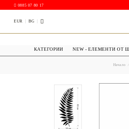
0885 07 80 17
EUR
BG
КАТЕГОРИИ
NEW - ЕЛЕМЕНТИ ОТ 
Начало
БОИ
ПРОЗРАЧ
ПОКРИТИ
АКРИЛ МАТ
Дъждовни
BODY ART / БОЯ ЗА
Хибриден
ТЯЛО
ПУ )
ТЕБЕШИРЕНИ БОИ
Фирнис
АКРИЛ ГЛАНЦ
АКРИЛ ЕЛАСТИК