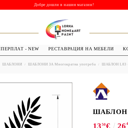
Добре дошли в нашия магазин!
ШПЕРПЛАТ - NEW
РЕСТАВРАЦИЯ НА МЕБЕЛИ
К
ШАБЛОНИ
ШАБЛОНИ ЗА Многократна употреба
ШАБЛОН L83 
НИ
ШАБЛОНИ
МЕДИУМИ И
Я - ЛАКОВЕ
ШАБЛОНИ ЗА
ПРОЗРАЧЕН
 Капки
Многократна употреба
МЕДИУМ ЗА
 Лак ( Акрил с
Мандали
GESSO
Дебели шаблони
ШАБЛОН L
ТЕКСТИЛНИ
13
€
26
ШАБЛОНИ
50