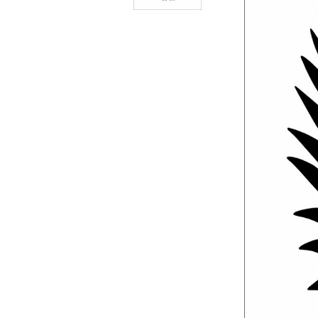
Ebru / Marbling (
Рисуване върху вода )
ПАСТИ ЗА ДЕКУПАЖ
АНТИЧНИ
ВАКСИ
РЕЛЕФ - КВАРЦ
Антични 
РЕЛЕФ - КАДИФЕ
НЕУТРА
ПАСТА ЗА ШАБЛОНИ
ПАСТА РАФАЕЛО
ТРАВЕРТИНО
ИЗКУСТВЕН СНЯГ
БЕТОН ПАСТА
ТЕКСТУРНИ ПАСТИ
ЛЕПИЛА ЗА
ОТЛИВКИ