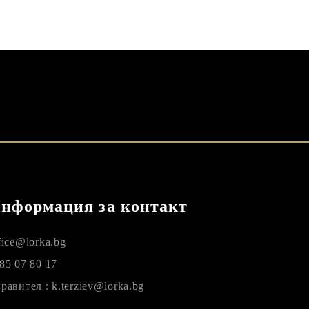
нформация за контакт
fice@lorka.bg
85 07 80 17
равител : k.terziev@lorka.bg