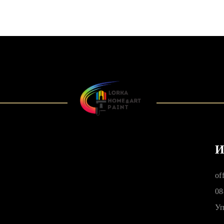
И
of
08
Уп