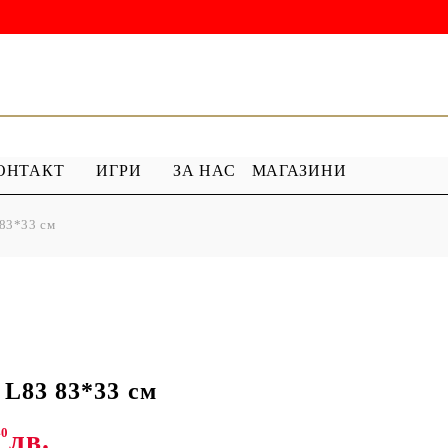
ОНТАКТ
ИГРИ
ЗА НАС
МАГАЗИНИ
83*33 см
 ГРУНД
ПРОДУКТИ С ПЕРЛИ
 МЕДИУМ
Перлен Акрил
ХАР
ПЯСЪЧНА ПЕРЛА
83 83*33 см
40
лв.