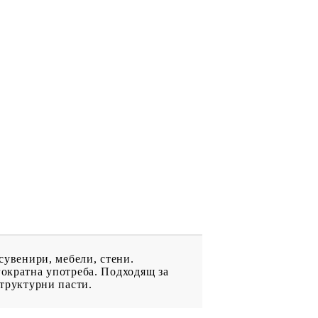
ДРУГИ
ВАУЧЕР ЗА
ПАЗАРУВАНЕ
ФИГУРКИ
сувенири, мебели, стени.
гократна употреба. Подходящ за
структурни пасти.