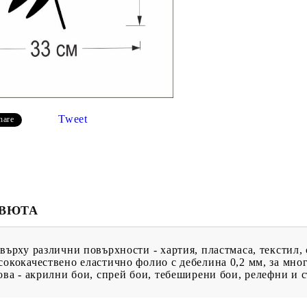
ИН
МЕНТИ
КАТАЛОЗИ
ПЪЛНИТЕЛИ
Tweet
hare
 ПРОДУКТИ
ПРЕОЦЕНЕНИ СТОКИ
МАСТИЛА И
ПИГМЕНТИ
ЕВЮТА
върху различни повърхности - хартия, пластмаса, текстил, 
сококачествено еластично фолио с дебелина 0,2 мм, за мно
нова - акрилни бои, спрей бои, тебеширени бои, релефни и 