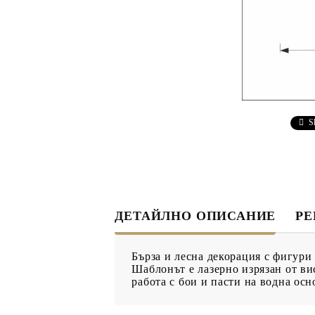
ДЕКУПАЖ
ДЕКОРАТ
ЛЕПИЛО ЗА
ДЕКУПАЖ
ЗМЕЙСКА ПЛЮНКА
ЕЛЕМЕНТИ ОТ МДФ
ИНСТРУ
S
ПРОДУКТИ В
КОЛЕДНИ
ПРОМОЦИЯ
БРОШУРИ
ДЕТАЙЛНО ОПИСАНИЕ
Р
БРОШУРИ
Бърза и лесна декорация с фигури 
КАТАЛОГ АРТ
Шаблонът е лазерно изрязан от ви
МАТЕРИАЛИ
работа с бои и пасти на водна ос