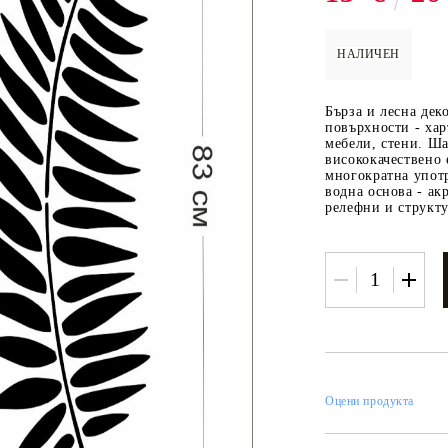
НАЛИЧЕН
 ПАСТИ И
РЕСТАВРАЦИЯ НА
ЕЛЕМЕНТИ 
Бърза и лесна дек
МЕБЕЛИ
ШПЕРПЛАТ
повърхности - хар
мебели, стени. Ша
Вакси
висококачествено 
многократна употр
ЛНА ВАКСА
водна основа - ак
релефни и структу
Оцени продукта
 ОТ
КАДИФЕ КОНТУР
БАЙЦ