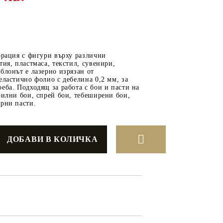
ОТ
МАТЕРИАЛИ ЗА
орация с фигури върху различни
ОТЛИВАНЕ
тия, пластмаса, текстил, сувенири,
блонът е лазерно изрязан от
СИЛИКОНОВИ
еластично фолио с дебелина 0,2 мм, за
еба. Подходящ за работа с бои и пасти на
МОЛДОВЕ
рилни бои, спрей бои, тебеширени бои,
рни пасти.
ДЕКОРАТИН
СИЛИКОН
ТЕЧЕН КАМЪК
КЕРАМИЧНА ПУДРА
АКРИЛЕН ЧИПС
Гипсо-Керамична смес
ЕПОКСИДНА СМОЛА
РЕТРО ОБКОВ