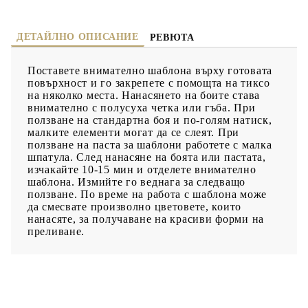
ДЕТАЙЛНО ОПИСАНИЕ
РЕВЮТА
Поставете внимателно шаблона върху готовата
повърхност и го закрепете с помощта на тиксо
на няколко места. Нанасянето на боите става
внимателно с полусуха четка или гъба. При
ползване на стандартна боя и по-голям натиск,
малките елементи могат да се слеят. При
ползване на паста за шаблони работете с малка
шпатула. След нанасяне на боята или пастата,
изчакайте 10-15 мин и отделете внимателно
шаблона. Измийте го веднага за следващо
ползване. По време на работа с шаблона може
да смесвате произволно цветовете, които
нанасяте, за получаване на красиви форми на
преливане.