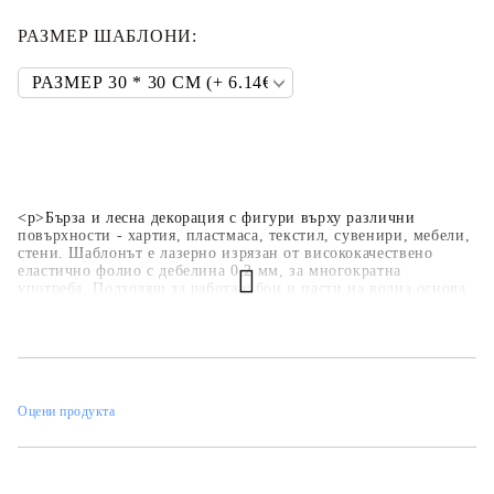
РАЗМЕР ШАБЛОНИ:
<p>Бърза и лесна декорация с фигури върху различни
повърхности - хартия, пластмаса, текстил, сувенири, мебели,
стени. Шаблонът е лазерно изрязан от висококачествено
еластично фолио с дебелина 0,2 мм, за многократна
употреба. Подходящ за работа с бои и пасти на водна основа
- акрилни бои, спрей бои, тебеширени бои, релефни и
структурни пасти.</p>
Оцени продукта