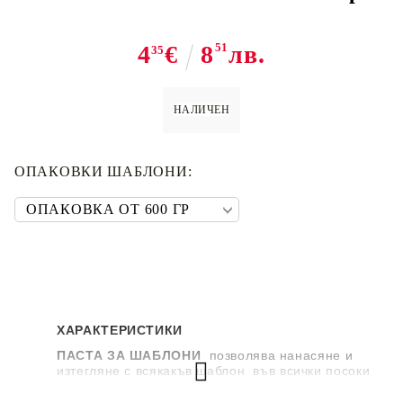
4
€
8
51
лв.
35
НАЛИЧЕН
ОПАКОВКИ ШАБЛОНИ:
ХАРАКТЕРИСТИКИ
ПАСТА ЗА ШАБЛОНИ
позволява нанасяне и
изтегляне с всякакъв шаблон във всички посоки
без да завлачва. Оставя гладък и точен релеф,
който остава обемен след изсъхване.